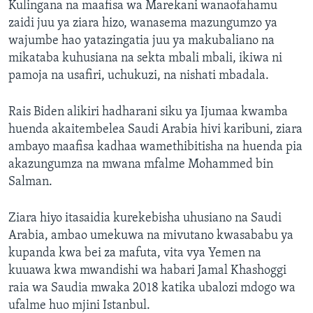
Kulingana na maafisa wa Marekani wanaofahamu
zaidi juu ya ziara hizo, wanasema mazungumzo ya
wajumbe hao yatazingatia juu ya makubaliano na
mikataba kuhusiana na sekta mbali mbali, ikiwa ni
pamoja na usafiri, uchukuzi, na nishati mbadala.
Rais Biden alikiri hadharani siku ya Ijumaa kwamba
huenda akaitembelea Saudi Arabia hivi karibuni, ziara
ambayo maafisa kadhaa wamethibitisha na huenda pia
akazungumza na mwana mfalme Mohammed bin
Salman.
Ziara hiyo itasaidia kurekebisha uhusiano na Saudi
Arabia, ambao umekuwa na mivutano kwasababu ya
kupanda kwa bei za mafuta, vita vya Yemen na
kuuawa kwa mwandishi wa habari Jamal Khashoggi
raia wa Saudia mwaka 2018 katika ubalozi mdogo wa
ufalme huo mjini Istanbul.