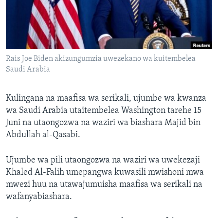
Rais Joe Biden akizungumzia uwezekano wa kuitembelea
Saudi Arabia
Kulingana na maafisa wa serikali, ujumbe wa kwanza
wa Saudi Arabia utaitembelea Washington tarehe 15
Juni na utaongozwa na waziri wa biashara Majid bin
Abdullah al-Qasabi.
Ujumbe wa pili utaongozwa na waziri wa uwekezaji
Khaled Al-Falih umepangwa kuwasili mwishoni mwa
mwezi huu na utawajumuisha maafisa wa serikali na
wafanyabiashara.