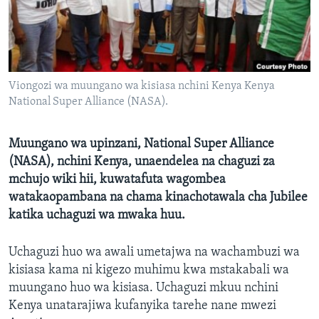
Viongozi wa muungano wa kisiasa nchini Kenya Kenya
National Super Alliance (NASA).
Muungano wa upinzani, National Super Alliance
(NASA), nchini Kenya, unaendelea na chaguzi za
mchujo wiki hii, kuwatafuta wagombea
watakaopambana na chama kinachotawala cha Jubilee
katika uchaguzi wa mwaka huu.
Uchaguzi huo wa awali umetajwa na wachambuzi wa
kisiasa kama ni kigezo muhimu kwa mstakabali wa
muungano huo wa kisiasa. Uchaguzi mkuu nchini
Kenya unatarajiwa kufanyika tarehe nane mwezi