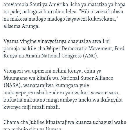
ameiambia Sauti ya Amerika licha ya matatizo ya hapa
na pale, uchaguzi huo uliendelea. "Hili ni zoezi kubwa
na makosa madogo madogo hayawezi kukosekana,"
alisema Arunga.
Vyama vingine vinavyofanya chaguzi za awali ni
pamoja na kile cha Wiper Democratic Movement, Ford
Kenya na Amani National Congress (ANC).
Viongozi wa upinzani nchini Kenya, chini ya
Muungano wa kitaifa wa National Super Alliance
(NASA), wanatarajiwa kutangaza yule
atakayepeperusha bendera yao wakati wowote sasa,
kufuatia mikutano mingi ambayo imekuwa ikifanyika
kwenye miji mbali mbali.
Chama cha Jubilee kinatarajiwa kuanza uchaguzi wake
wa mchujo siku ya Ijumaa.