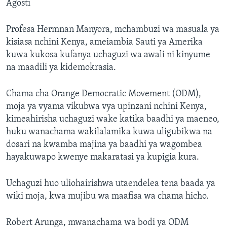
Agosti
Profesa Hermnan Manyora, mchambuzi wa masuala ya
kisiasa nchini Kenya, ameiambia Sauti ya Amerika
kuwa kukosa kufanya uchaguzi wa awali ni kinyume
na maadili ya kidemokrasia.
Chama cha Orange Democratic Movement (ODM),
moja ya vyama vikubwa vya upinzani nchini Kenya,
kimeahirisha uchaguzi wake katika baadhi ya maeneo,
huku wanachama wakilalamika kuwa uligubikwa na
dosari na kwamba majina ya baadhi ya wagombea
hayakuwapo kwenye makaratasi ya kupigia kura.
Uchaguzi huo uliohairishwa utaendelea tena baada ya
wiki moja, kwa mujibu wa maafisa wa chama hicho.
Robert Arunga, mwanachama wa bodi ya ODM