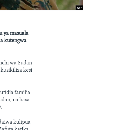
uu ya masuala
na kutengwa
nchi wa Sudan
usikiliza kesi
ufidia familia
udan, na hasa
0.
daiwa kulipua
Mafuta katika