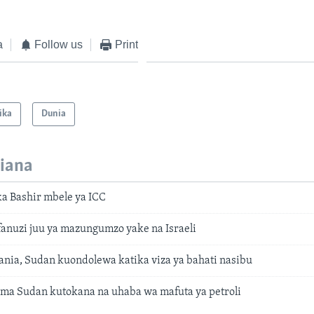
a
Follow us
Print
ika
Dunia
iana
a Bashir mbele ya ICC
fanuzi juu ya mazungumzo yake na Israeli
ania, Sudan kuondolewa katika viza ya bahati nasibu
ma Sudan kutokana na uhaba wa mafuta ya petroli