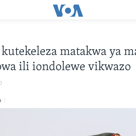
kutekeleza matakwa ya ma
a ili iondolewe vikwazo
20
a