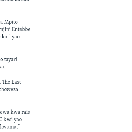
la Mpito
mjini Entebbe
 kati yao
 tayari
wa.
 The East
nchoweza
lewa kwa rais
 kesi yao
alovuma,”