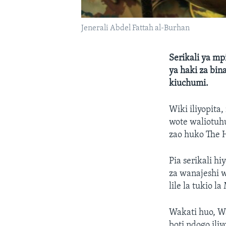
Jenerali Abdel Fattah al-Burhan
Serikali ya m
ya haki za bi
kiuchumi.
Wiki iliyopit
wote waliotuhu
zao huko The 
Pia serikali h
za wanajeshi 
lile la tukio 
Wakati huo, W
boti ndogo ili