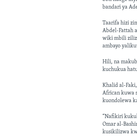
bandari ya Ade
Taarifa hizi z
Abdel-Fattah 
wiki mbili zil
ambayo yalik
Hili, na maku
kuchukua hatu
Khalid al-Faki
African kuwa 
kuondolewa ka
“Nafikiri kuk
Omar al-Bashi
kusikilizwa kw