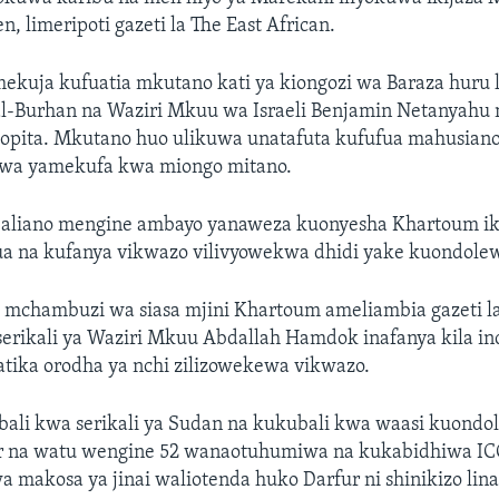
n, limeripoti gazeti la The East African.
imekuja kufuatia mkutano kati ya kiongozi wa Baraza huru 
al-Burhan na Waziri Mkuu wa Israeli Benjamin Netanyahu 
izopita. Mkutano huo ulikuwa unatafuta kufufua mahusiano
uwa yamekufa kwa miongo mitano.
baliano mengine ambayo yanaweza kuonyesha Khartoum iko
a na kufanya vikwazo vilivyowekwa dhidi yake kuondole
, mchambuzi wa siasa mjini Khartoum ameliambia gazeti la
serikali ya Waziri Mkuu Abdallah Hamdok inafanya kila i
tika orodha ya nchi zilizowekewa vikwazo.
ubali kwa serikali ya Sudan na kukubali kwa waasi kuondo
r na watu wengine 52 wanaotuhumiwa na kukabidhiwa ICC
a makosa ya jinai waliotenda huko Darfur ni shinikizo lin