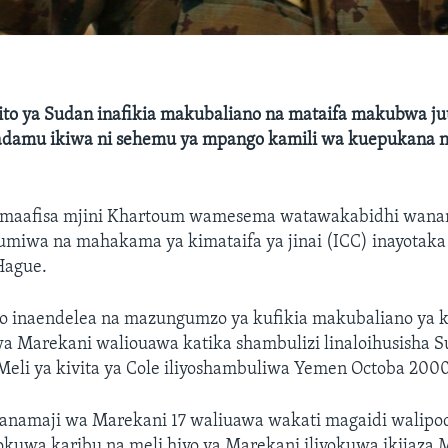
pito ya Sudan inafikia makubaliano na mataifa makubwa j
nadamu ikiwa ni sehemu ya mpango kamili wa kuepukana 
a, maafisa mjini Khartoum wamesema watawakabidhi wana
miwa na mahakama ya kimataifa ya jinai (ICC) inayotaka k
Hague.
iyo inaendelea na mazungumzo ya kufikia makubaliano ya k
wa Marekani waliouawa katika shambulizi linaloihusisha S
la Meli ya kivita ya Cole iliyoshambuliwa Yemen Octoba 200
anamaji wa Marekani 17 waliuawa wakati magaidi walipo
yokuwa karibu na meli hiyo ya Marekani iliyokuwa ikijaza 