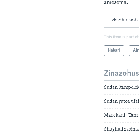
amesema.
Shirikish
This item is part of
Habari
Afr
Zinazohus
Sudan itampelek
Sudan yatoa ufa
Marekani : Tanz
Shughuli zasima