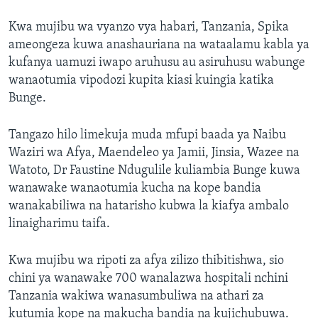
Kwa mujibu wa vyanzo vya habari, Tanzania, Spika
ameongeza kuwa anashauriana na wataalamu kabla ya
kufanya uamuzi iwapo aruhusu au asiruhusu wabunge
wanaotumia vipodozi kupita kiasi kuingia katika
Bunge.
Tangazo hilo limekuja muda mfupi baada ya Naibu
Waziri wa Afya, Maendeleo ya Jamii, Jinsia, Wazee na
Watoto, Dr Faustine Ndugulile kuliambia Bunge kuwa
wanawake wanaotumia kucha na kope bandia
wanakabiliwa na hatarisho kubwa la kiafya ambalo
linaigharimu taifa.
Kwa mujibu wa ripoti za afya zilizo thibitishwa, sio
chini ya wanawake 700 wanalazwa hospitali nchini
Tanzania wakiwa wanasumbuliwa na athari za
kutumia kope na makucha bandia na kujichubuwa.