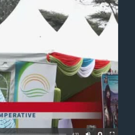
able
4:33