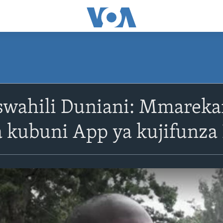
swahili Duniani: Mmarekan
 kubuni App ya kujifunza 