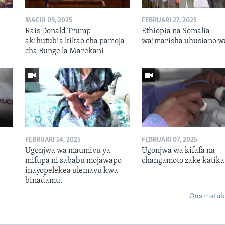
MACHI 09, 2025
FEBRUARI 27, 2025
Rais Donald Trump
Ethiopia na Somalia
akihutubia kikao cha pamoja
waimarisha uhusiano w
cha Bunge la Marekani
FEBRUARI 14, 2025
FEBRUARI 07, 2025
Ugonjwa wa maumivu ya
Ugonjwa wa kifafa na
mifupa ni sababu mojawapo
changamoto zake katika 
inayopelekea ulemavu kwa
binadamu.
Ona matuki