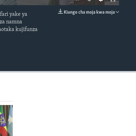
Kiungo cha moja kwa moja
fari yake ya
EMBED
eza namna
aotaka kujifunza