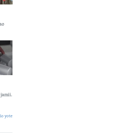
ao
jamii.
o yote