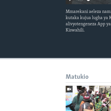
Mmarekani aeleza namna
kutaka kujua lugha ya 
alivyotengeneza App ya
Kiswahili.
Matukio