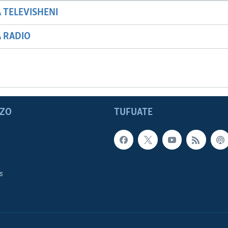
A TELEVISHENI
A RADIO
ZO
TUFUATE
s