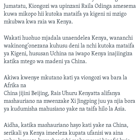
Jumatatu, Kiongozi wa upinzani Raila Odinga amesema
kuwa mikopo hii kutoka mataifa ya kigeni ni mzigo
mkubwa kwa raia wa Kenya.
Wakati huohuo mjadala unaendelea Kenya, wananchi
wakinong’onezana kuhusu deni la nchi kutoka mataifa
ya Kigeni, hususan Uchina na iwapo Kenya inajiingiza
katika mtego wa madeni ya China.
Akiwa kwenye mkutano kati ya viongozi wa bara la
Afrika na
China jijini Beijing, Rais Uhuru Kenyatta alifanya
mashauriano na mwenzake Xi Jingping juu ya njia bora
ya kudumisha mahusiano yake na taifa hilo la Asia.
Aidha, katika mashauriano hayo kati yake na China,
serikali ya Kenya imeeleza kupata ufanisi wa aina