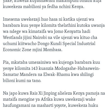
yake; kuweza kuyashawishi makampuni binafsi kuja
kuwekeza mabilioni ya fedha nchini Kenya.
Imesema uwekezaji huo hasa ni katika ujenzi wa
barabara kuu yenye kilomita thelathini kutoka uwanja
wa ndege wa kimataifa wa Jomo Kenyatta hadi
Westlands jijini Nairobi na vile ujenzi wa kituo cha
uchumi kiitwacho Dongo Kundi Special Industrial
Economic Zone mjini Mombasa.
Pia, mkataba umesainiwa wa kujenga barabara kuu
yenye kilomita 143 kuanzia Modogashe-Habaswein-
Samatar Mandera na Elwak-Rhamu kwa shilingi
bilioni kumi na tano.
Na japo kuwa Rais Xi Jinping alieleza Kenya pamoja na
mataifa mengine ya Afrika kuwa uwekezaji wake
haufungamani na masharti yoyote, kuwekeza huku