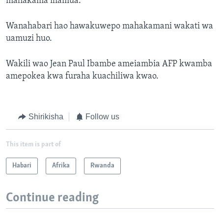
mahakama iliamua.
Wanahabari hao hawakuwepo mahakamani wakati wa
uamuzi huo.
Wakili wao Jean Paul Ibambe ameiambia AFP kwamba
amepokea kwa furaha kuachiliwa kwao.
Shirikisha
Follow us
This item is part of
Habari
Afrika
Rwanda
Continue reading