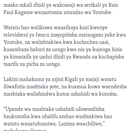
msako mkali dhidi ya wakosoaji wa serikali ya Rais
Paul Kagame wanaotumia mtandao wa Youtube.
Watatu hao walikuwa wanafanya kazi kwenye
televisheni ya Iwacu inayopitisha matangazo yake kwa
Youtube, na walishtakiwa kwa kuchochea uasi,
kusambaza habari za uongo kwa nia ya kujenga hisia
ya kimataifa ya uadui dhidi ya Rwanda na kuchapisha
taarifa na picha za uongo.
Lakini mahakama ya mjini Kigali ya majaji watatu
iliwafutia mashtaka yote, na kuamua kuwa waendesha
mashtaka walishindwa kutoa ushahidi wa kutosha.
“Upande wa mashtaka ushahidi uliowasilisha
haukutosha kwa uhalifu ambao washtakiwa hao
watatu wanatuhumiwa. Lazima waachiliwe,”