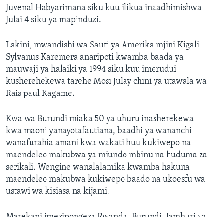
Juvenal Habyarimana siku kuu ilikua inaadhimishwa
Julai 4 siku ya mapinduzi.
Lakini, mwandishi wa Sauti ya Amerika mjini Kigali
Sylvanus Karemera anaripoti kwamba baada ya
mauwaji ya halaiki ya 1994 siku kuu imerudui
kusherehekewa tarehe Mosi Julay chini ya utawala wa
Rais paul Kagame.
Kwa wa Burundi miaka 50 ya uhuru inasherekewa
kwa maoni yanayotafautiana, baadhi ya wananchi
wanafurahia amani kwa wakati huu kukiwepo na
maendeleo makubwa ya miundo mbinu na huduma za
serikali. Wengine wanalalamika kwamba hakuna
maendeleo makubwa kukiwepo baado na ukoesfu wa
ustawi wa kisiasa na kijami.
Marekani imezipongeza Rwanda, Burundi, Jamhuri ya