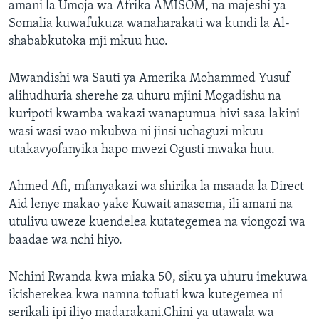
amani la Umoja wa Afrika AMISOM, na majeshi ya
Somalia kuwafukuza wanaharakati wa kundi la Al-
shababkutoka mji mkuu huo.
Mwandishi wa Sauti ya Amerika Mohammed Yusuf
alihudhuria sherehe za uhuru mjini Mogadishu na
kuripoti kwamba wakazi wanapumua hivi sasa lakini
wasi wasi wao mkubwa ni jinsi uchaguzi mkuu
utakavyofanyika hapo mwezi Ogusti mwaka huu.
Ahmed Afi, mfanyakazi wa shirika la msaada la Direct
Aid lenye makao yake Kuwait anasema, ili amani na
utulivu uweze kuendelea kutategemea na viongozi wa
baadae wa nchi hiyo.
Nchini Rwanda kwa miaka 50, siku ya uhuru imekuwa
ikisherekea kwa namna tofuati kwa kutegemea ni
serikali ipi iliyo madarakani.Chini ya utawala wa