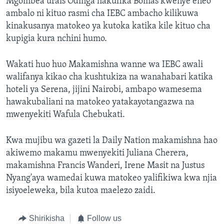
Mgombea urais Odinga hakufika Bomas kwenye eneo
ambalo ni kituo rasmi cha IEBC ambacho kilikuwa
kinakusanya matokeo ya kutoka katika kile kituo cha
kupigia kura nchini humo.
Wakati huo huo Makamishna wanne wa IEBC awali
walifanya kikao cha kushtukiza na wanahabari katika
hoteli ya Serena, jijini Nairobi, ambapo wamesema
hawakubaliani na matokeo yatakayotangazwa na
mwenyekiti Wafula Chebukati.
Kwa mujibu wa gazeti la Daily Nation makamishna hao
akiwemo makamu mwenyekiti Juliana Cherera,
makamishna Francis Wanderi, Irene Masit na Justus
Nyang'aya wamedai kuwa matokeo yalifikiwa kwa njia
isiyoeleweka, bila kutoa maelezo zaidi.
Shirikisha
Follow us