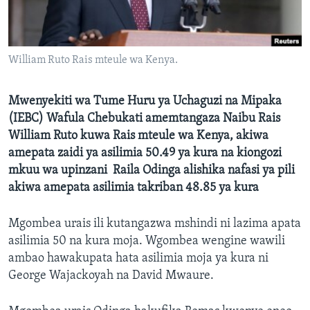
William Ruto Rais mteule wa Kenya.
Mwenyekiti wa Tume Huru ya Uchaguzi na Mipaka
(IEBC) Wafula Chebukati amemtangaza Naibu Rais
William Ruto kuwa Rais mteule wa Kenya, akiwa
amepata zaidi ya asilimia 50.49 ya kura na kiongozi
mkuu wa upinzani Raila Odinga alishika nafasi ya pili
akiwa amepata asilimia takriban 48.85 ya kura
Mgombea urais ili kutangazwa mshindi ni lazima apata
asilimia 50 na kura moja. Wgombea wengine wawili
ambao hawakupata hata asilimia moja ya kura ni
George Wajackoyah na David Mwaure.