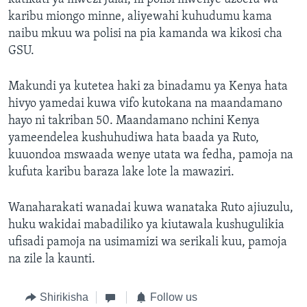
karibu miongo minne, aliyewahi kuhudumu kama
naibu mkuu wa polisi na pia kamanda wa kikosi cha
GSU.
Makundi ya kutetea haki za binadamu ya Kenya hata
hivyo yamedai kuwa vifo kutokana na maandamano
hayo ni takriban 50. Maandamano nchini Kenya
yameendelea kushuhudiwa hata baada ya Ruto,
kuuondoa mswaada wenye utata wa fedha, pamoja na
kufuta karibu baraza lake lote la mawaziri.
Wanaharakati wanadai kuwa wanataka Ruto ajiuzulu,
huku wakidai mabadiliko ya kiutawala kushugulikia
ufisadi pamoja na usimamizi wa serikali kuu, pamoja
na zile la kaunti.
Shirikisha
Follow us