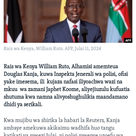
Rais wa Kenya, William Ruto. AFP, Julai 11, 2024
Rais wa Kenya William Ruto, Alhamisi amemteua
Douglas Kanja, kuwa Inspekta Jenerali wa polisi, ofisi
yake imesema, ili kujaza nafasi iliyoachwa wazi na
mkuu wa zamani Japhet Koome, aliyejiuzulu kufuatia
shutuma kwa namna alivyoshughulikia maandamano
dhidi ya serikali.
Kwa mujibu wa shirika la habari la Reuters, Kanja
ambaye amekuwa akikaimu wadhifa huo tangu
katikati ya mwezi Julai, ni polisi mwenye uzoefu wa