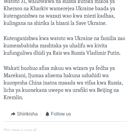
Watoto 31, waliotekwa na Russia kutoka mikoa ya
Kherson na Kharkiv wamerejea Ukraine baada ya
kutenganishwa na wazazi wao kwa miezi kadhaa,
kulingana na shirika la hisani la Save Ukraine.
Kutenganishwa kwa watoto wa Ukraine na familia zao
kumesababisha mashtaka ya uhalifu wa kivita
kufunguliwa dhidi ya Rais wa Russia Vladimir Putin.
Wakati huohuo afisa mkuu wa wizara ya fedha ya
Marekani, Ijumaa alisema hakuna ushahidi wa
kuonyesha China inatoa msaada wa vifaa kwa Russia,
licha ya kuonekana uwepo wa urafiki wa Beijing na
Kremlin.
Shirikisha
Follow us
This item is part of