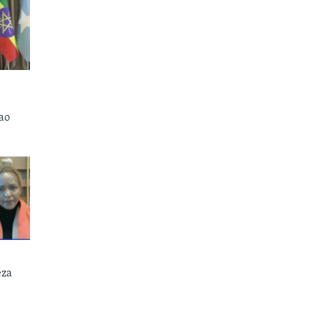
ao
eza