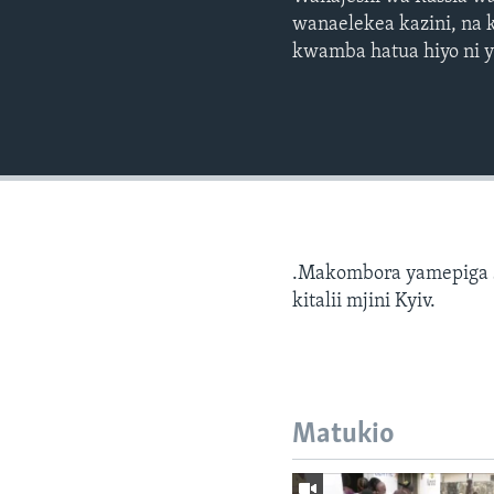
wanaelekea kazini, na 
kwamba hatua hiyo ni ya
.Makombora yamepiga se
kitalii mjini Kyiv.
Matukio