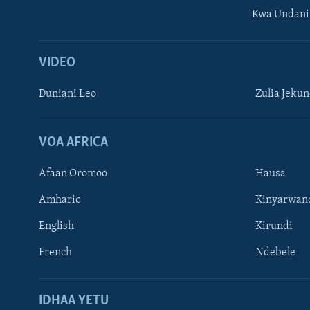
Kwa Undani
VIDEO
Duniani Leo
Zulia Jeku
VOA AFRICA
Afaan Oromoo
Hausa
Amharic
Kinyarwan
English
Kirundi
French
Ndebele
TUFUATE
IDHAA YETU