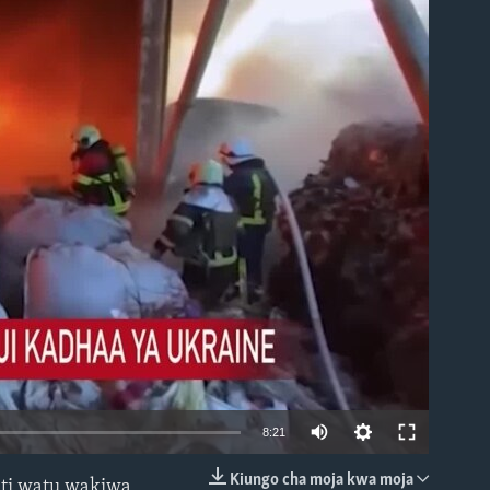
able
8:21
Kiungo cha moja kwa moja
ati watu wakiwa