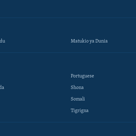
ndu
Matukio ya Dunia
Portuguese
da
Shona
Somali
Tigrigna