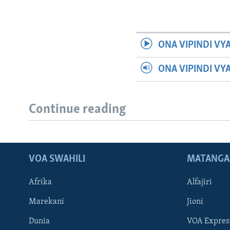
ONA VIPINDI VY
ONA VIPINDI VY
Continue reading
VOA SWAHILI
MATANGA
Afrika
Alfajiri
Marekani
Jioni
Dunia
VOA Expres