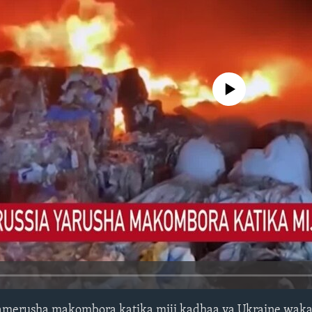
No media source currently avail
amerusha makombora katika miji kadhaa ya Ukraine wak