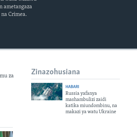
EMBED
in ametangaza
a na Crimea.
Zinazohusiana
emu za
HABARI
Russia yafanya
mashambulizi zaidi
katika miundombinu, na
makazi ya watu Ukraine