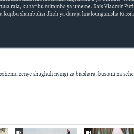
kuua raia, kuharibu mitambo ya umeme. Rais Vladmir Put
 kujibu shambulizi dhidi ya daraja linalounganisha Russi
hemu zenye shughuli nyingi za biashara, bustani na seh