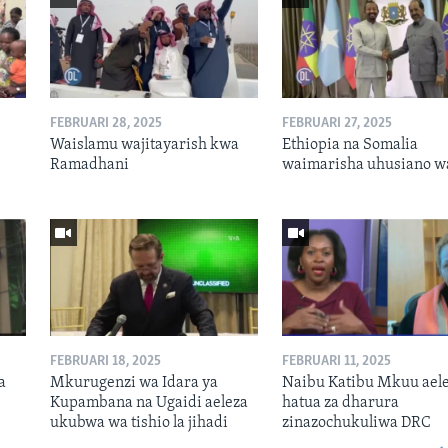
FEBRUARI 28, 2025
FEBRUARI 27, 2025
Waislamu wajitayarish kwa
Ethiopia na Somalia
Ramadhani
waimarisha uhusiano w
FEBRUARI 18, 2025
FEBRUARI 11, 2025
a
Mkurugenzi wa Idara ya
Naibu Katibu Mkuu ael
Kupambana na Ugaidi aeleza
hatua za dharura
ukubwa wa tishio la jihadi
zinazochukuliwa DRC