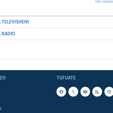
Ona matuki
A TELEVISHENI
A RADIO
ZO
TUFUATE
s