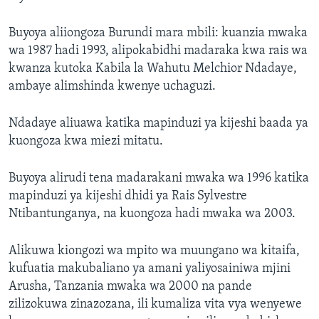
Buyoya aliiongoza Burundi mara mbili: kuanzia mwaka
wa 1987 hadi 1993, alipokabidhi madaraka kwa rais wa
kwanza kutoka Kabila la Wahutu Melchior Ndadaye,
ambaye alimshinda kwenye uchaguzi.
Ndadaye aliuawa katika mapinduzi ya kijeshi baada ya
kuongoza kwa miezi mitatu.
Buyoya alirudi tena madarakani mwaka wa 1996 katika
mapinduzi ya kijeshi dhidi ya Rais Sylvestre
Ntibantunganya, na kuongoza hadi mwaka wa 2003.
Alikuwa kiongozi wa mpito wa muungano wa kitaifa,
kufuatia makubaliano ya amani yaliyosainiwa mjini
Arusha, Tanzania mwaka wa 2000 na pande
zilizokuwa zinazozana, ili kumaliza vita vya wenyewe