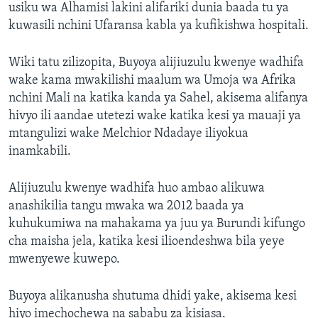
usiku wa Alhamisi lakini alifariki dunia baada tu ya
kuwasili nchini Ufaransa kabla ya kufikishwa hospitali.
Wiki tatu zilizopita, Buyoya alijiuzulu kwenye wadhifa
wake kama mwakilishi maalum wa Umoja wa Afrika
nchini Mali na katika kanda ya Sahel, akisema alifanya
hivyo ili aandae utetezi wake katika kesi ya mauaji ya
mtangulizi wake Melchior Ndadaye iliyokua
inamkabili.
Alijiuzulu kwenye wadhifa huo ambao alikuwa
anashikilia tangu mwaka wa 2012 baada ya
kuhukumiwa na mahakama ya juu ya Burundi kifungo
cha maisha jela, katika kesi ilioendeshwa bila yeye
mwenyewe kuwepo.
Buyoya alikanusha shutuma dhidi yake, akisema kesi
hiyo imechochewa na sababu za kisiasa.