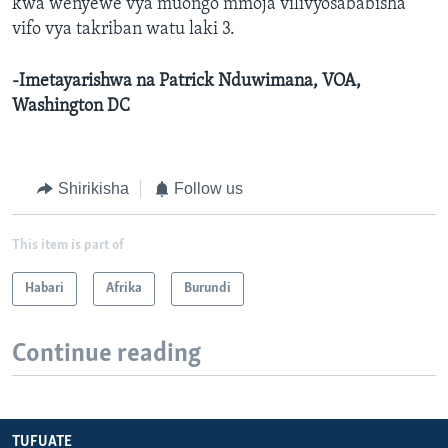
kwa wenyewe vya muongo mmoja vilivyosababisha
vifo vya takriban watu laki 3.
-Imetayarishwa na Patrick Nduwimana, VOA,
Washington DC
Shirikisha
Follow us
This item is part of
Habari
Afrika
Burundi
Continue reading
TUFUATE