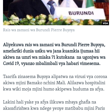
Rais wa zamani wa Burundi Pierre Buyoya
Aliyekuwa rais wa zamani wa Burundi Pierre Buyoya,
amefariki dunia usiku wa jana kuamkia ijumaa hii
akiwa na umri wa miaka 71 kutokana na ugonjwa wa
Covid 19, vyanzo mbalimbali vya habari vimesema.
Taarifa zinasema Buyoya alipatwa na virusi vya corona
akiwa mjini Bamako nchini Mali. Alilazwa hospitalini
kwa wiki moja mjini humo akipewa huduma za afya.
Lakini hali yake ya afya ilikuwa mbaya ghafla na
akasafirishwa kwa ndege yenye matibabu mjini Paris