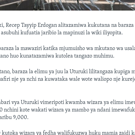
ki, Recep Tayyip Erdogan alitazamiwa kukutana na baraza
asubuhi kufuatia jaribio la mapinuzi la wiki iliyopita.
baraza la mawaziri katika mjumuisho wa mkutano wa usa
ano huo kunatazamiwa kutolea tangazo muhimu.
no, baraza la elimu ya juu la Uturuki lilitangaza kupiga
firi nje ya nchi na kuwataka wale wote waliopo nje kurej
bari vya Uturuki vimeripoti kwamba wizara ya elimu ime
0 nchini kote wakati wizara ya mambo ya ndani imewafu
aribu 9,000.
 kutoka wizara ya fedha walifukuzwa huku mamia zaidi k