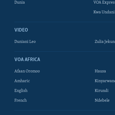
Dunia
VOA Expres
Kwa Undani
VIDEO
Duniani Leo
Zulia Jeku
VOA AFRICA
Afaan Oromoo
Hausa
Amharic
Kinyarwan
TUFUATE
English
Kirundi
French
Ndebele
Lugha