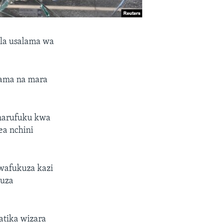
 la usalama wa
lama na mara
 marufuku kwa
ea nchini
wafukuza kazi
kuza
atika wizara