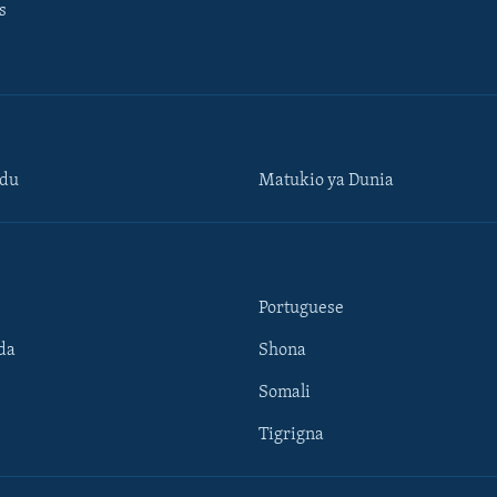
s
ndu
Matukio ya Dunia
Portuguese
da
Shona
Somali
Tigrigna