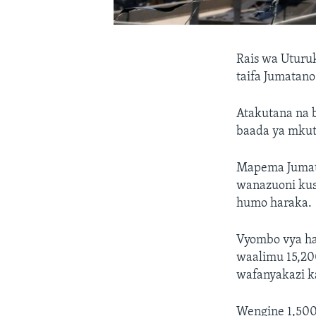
Rais wa Uturu
taifa Jumatano 
Atakutana na 
baada ya mkut
Mapema Jumata
wanazuoni kusa
humo haraka.
Vyombo vya ha
waalimu 15,20
wafanyakazi k
Wengine 1,500