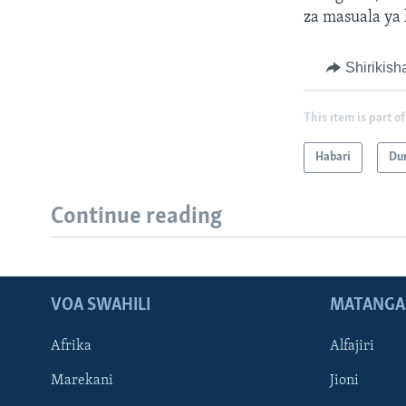
za masuala ya 
Shirikish
This item is part of
Habari
Du
Continue reading
VOA SWAHILI
MATANGA
Afrika
Alfajiri
Marekani
Jioni