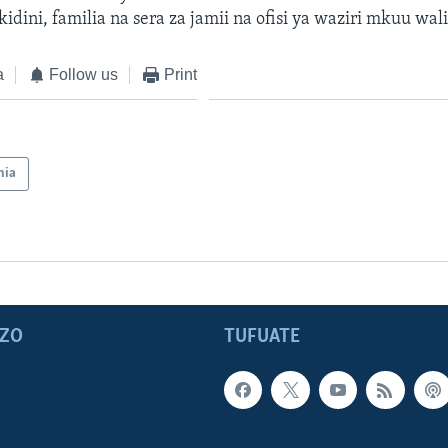
kidini, familia na sera za jamii na ofisi ya waziri mkuu wa
a
Follow us
Print
nia
ZO
TUFUATE