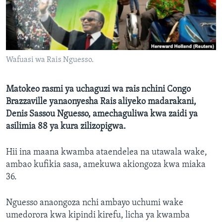
Wafuasi wa Rais Nguesso.
Matokeo rasmi ya uchaguzi wa rais nchini Congo
Brazzaville yanaonyesha Rais aliyeko madarakani,
Denis Sassou Nguesso, amechaguliwa kwa zaidi ya
asilimia 88 ya kura zilizopigwa.
Hii ina maana kwamba ataendelea na utawala wake,
ambao kufikia sasa, amekuwa akiongoza kwa miaka
36.
Nguesso anaongoza nchi ambayo uchumi wake
umedorora kwa kipindi kirefu, licha ya kwamba