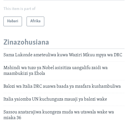
This item is part of
Habari
Afrika
Zinazohusiana
Sama Lukonde ameteuliwa kuwa Waziri Mkuu mpya wa DRC
Mshindi wa tuzo ya Nobel asisitiza uangalifu zaidi wa
maambukizi ya Ebola
Balozi wa Italia DRC auawa baada ya msafara kushambuliwa
Italia yaiomba UN kuchunguza mauaji ya balozi wake
Sassou anatarajiwa kuongeza muda wa utawala wake wa
miaka 36