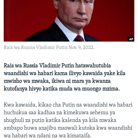
Rais wa Russia Vladimir Putin Nov. 9, 2022.
Rais wa Russia Vladimir Putin hatawahutubia
waandishi wa habari kama ilivyo kawaida yake kila
mwisho wa mwaka, ikiwa ni mara ya kwanza
kutofanya hivyo katika muda wa muongo mzima.
Kwa kawaida, kikao cha Putin na waandishi wa habari
huchukua saa kadhaa na kimekuwa sehemu ya
shughuli za putin katika kalenda ya kila mwaka
ambapo huwa anajibu maswali kutoka kwa waandishi
wa habari wa ndani na wa kimataifa.