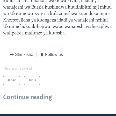
kuhusiana na mkakati wake wa kivita, baada ya
wanajeshi wa Russia kushindwa kuudhibithi mji mkuu
wa Ukraine wa Kyiv na kulazimishwa kuondoka mjini
Kherson licha ya kuongeza idadi ya wanajeshi nchini
Ukraine huku ikihojiwa iwapo wanajeshi waliosajiliwa
walipokea mafunzo ya kutosha.
Shirikisha
Follow us
This item is part of
Habari
Dunia
Continue reading