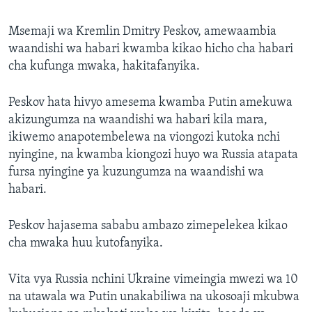
Msemaji wa Kremlin Dmitry Peskov, amewaambia
waandishi wa habari kwamba kikao hicho cha habari
cha kufunga mwaka, hakitafanyika.
Peskov hata hivyo amesema kwamba Putin amekuwa
akizungumza na waandishi wa habari kila mara,
ikiwemo anapotembelewa na viongozi kutoka nchi
nyingine, na kwamba kiongozi huyo wa Russia atapata
fursa nyingine ya kuzungumza na waandishi wa
habari.
Peskov hajasema sababu ambazo zimepelekea kikao
cha mwaka huu kutofanyika.
Vita vya Russia nchini Ukraine vimeingia mwezi wa 10
na utawala wa Putin unakabiliwa na ukosoaji mkubwa