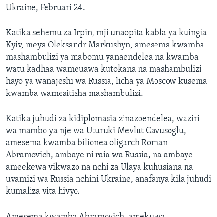
Ukraine, Februari 24.
Katika sehemu za Irpin, mji unaopita kabla ya kuingia
Kyiv, meya Oleksandr Markushyn, amesema kwamba
mashambulizi ya mabomu yanaendelea na kwamba
watu kadhaa wameuawa kutokana na mashambulizi
hayo ya wanajeshi wa Russia, licha ya Moscow kusema
kwamba wamesitisha mashambulizi.
Katika juhudi za kidiplomasia zinazoendelea, waziri
wa mambo ya nje wa Uturuki Mevlut Cavusoglu,
amesema kwamba bilionea oligarch Roman
Abramovich, ambaye ni raia wa Russia, na ambaye
ameekewa vikwazo na nchi za Ulaya kuhusiana na
uvamizi wa Russia nchini Ukraine, anafanya kila juhudi
kumaliza vita hivyo.
Amesema kwamba Abramovich, amekuwa