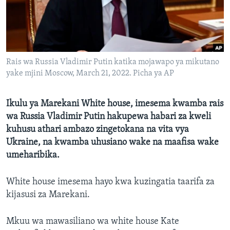
Rais wa Russia Vladimir Putin katika mojawapo ya mikutano
yake mjini Moscow, March 21, 2022. Picha ya AP
Ikulu ya Marekani White house, imesema kwamba rais
wa Russia Vladimir Putin hakupewa habari za kweli
kuhusu athari ambazo zingetokana na vita vya
Ukraine, na kwamba uhusiano wake na maafisa wake
umeharibika.
White house imesema hayo kwa kuzingatia taarifa za
kijasusi za Marekani.
Mkuu wa mawasiliano wa white house Kate