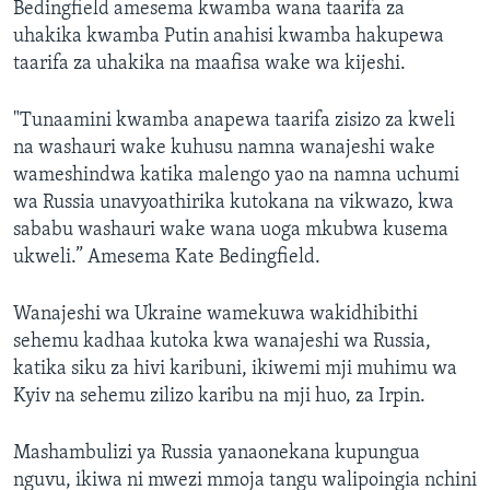
Bedingfield amesema kwamba wana taarifa za
uhakika kwamba Putin anahisi kwamba hakupewa
taarifa za uhakika na maafisa wake wa kijeshi.
"Tunaamini kwamba anapewa taarifa zisizo za kweli
na washauri wake kuhusu namna wanajeshi wake
wameshindwa katika malengo yao na namna uchumi
wa Russia unavyoathirika kutokana na vikwazo, kwa
sababu washauri wake wana uoga mkubwa kusema
ukweli.” Amesema Kate Bedingfield.
Wanajeshi wa Ukraine wamekuwa wakidhibithi
sehemu kadhaa kutoka kwa wanajeshi wa Russia,
katika siku za hivi karibuni, ikiwemi mji muhimu wa
Kyiv na sehemu zilizo karibu na mji huo, za Irpin.
Mashambulizi ya Russia yanaonekana kupungua
nguvu, ikiwa ni mwezi mmoja tangu walipoingia nchini