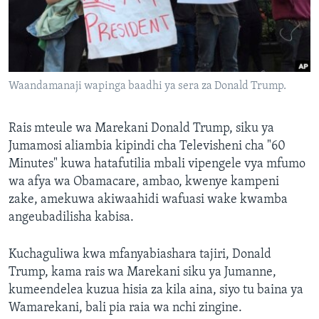
Waandamanaji wapinga baadhi ya sera za Donald Trump.
Rais mteule wa Marekani Donald Trump, siku ya
Jumamosi aliambia kipindi cha Televisheni cha "60
Minutes" kuwa hatafutilia mbali vipengele vya mfumo
wa afya wa Obamacare, ambao, kwenye kampeni
zake, amekuwa akiwaahidi wafuasi wake kwamba
angeubadilisha kabisa.
Kuchaguliwa kwa mfanyabiashara tajiri, Donald
Trump, kama rais wa Marekani siku ya Jumanne,
kumeendelea kuzua hisia za kila aina, siyo tu baina ya
Wamarekani, bali pia raia wa nchi zingine.