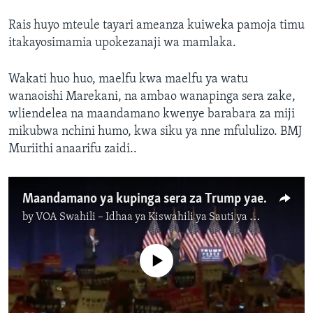
Rais huyo mteule tayari ameanza kuiweka pamoja timu
itakayosimamia upokezanaji wa mamlaka.
Wakati huo huo, maelfu kwa maelfu ya watu
wanaoishi Marekani, na ambao wanapinga sera zake,
wliendelea na maandamano kwenye barabara za miji
mikubwa nchini humo, kwa siku ya nne mfululizo. BMJ
Muriithi anaarifu zaidi..
Maandamano ya kupinga sera za Trump yaendelea
by
VOA Swahili – Idhaa ya Kiswahili ya Sauti ya Amerika
No media source currently available