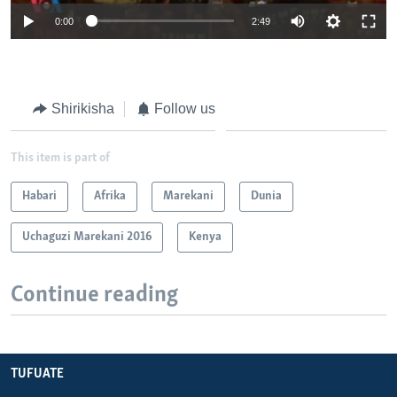
0:00
2:49
Shirikisha
Follow us
This item is part of
Habari
Afrika
Marekani
Dunia
Uchaguzi Marekani 2016
Kenya
Continue reading
TUFUATE