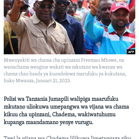
Mwenyekiti wa chama cha upinzani Freeman Mbowe, na
wanachama wengine wakati wa mkutano wa kwanza wa
chama chao baada ya kuondolewa marufuku ya kukutana,
huko Mwanza, Januari 21, 2023.
Polisi wa Tanzania Jumapili walipiga maarufuku
mkutano uliokuwa umepangwa wa vijana wa chama
kikuu cha upinzani, Chadema, wakiwatuhumu
kupanga maandamano yenye vurugu.
Tawi la vijana wa Chadema lilikuwa limetangaza siku