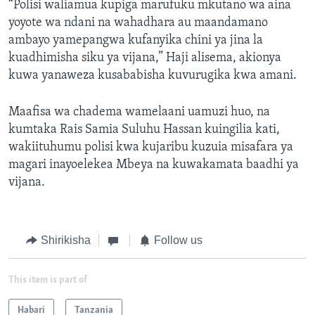
“Polisi waliamua kupiga marufuku mkutano wa aina
yoyote wa ndani na wahadhara au maandamano
ambayo yamepangwa kufanyika chini ya jina la
kuadhimisha siku ya vijana,” Haji alisema, akionya
kuwa yanaweza kusababisha kuvurugika kwa amani.
Maafisa wa chadema wamelaani uamuzi huo, na
kumtaka Rais Samia Suluhu Hassan kuingilia kati,
wakiituhumu polisi kwa kujaribu kuzuia misafara ya
magari inayoelekea Mbeya na kuwakamata baadhi ya
vijana.
Shirikisha
Follow us
This item is part of
Habari
Tanzania