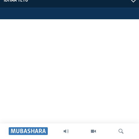
IDHAA YETU
MUBASHARA