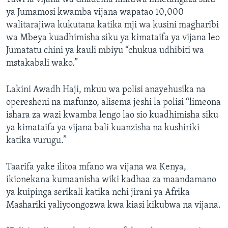
ya Jumamosi kwamba vijana wapatao 10,000
walitarajiwa kukutana katika mji wa kusini magharibi
wa Mbeya kuadhimisha siku ya kimataifa ya vijana leo
Jumatatu chini ya kauli mbiyu “chukua udhibiti wa
mstakabali wako.”
Lakini Awadh Haji, mkuu wa polisi anayehusika na
operesheni na mafunzo, alisema jeshi la polisi “limeona
ishara za wazi kwamba lengo lao sio kuadhimisha siku
ya kimataifa ya vijana bali kuanzisha na kushiriki
katika vurugu.”
Taarifa yake ilitoa mfano wa vijana wa Kenya,
ikionekana kumaanisha wiki kadhaa za maandamano
ya kuipinga serikali katika nchi jirani ya Afrika
Mashariki yaliyoongozwa kwa kiasi kikubwa na vijana.