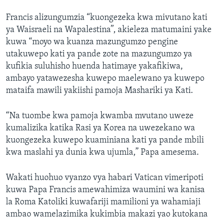
Francis alizungumzia “kuongezeka kwa mivutano kati
ya Waisraeli na Wapalestina”, akieleza matumaini yake
kuwa “moyo wa kuanza mazungumzo pengine
utakuwepo kati ya pande zote na mazungumzo ya
kufikia suluhisho huenda hatimaye yakafikiwa,
ambayo yatawezesha kuwepo maelewano ya kuwepo
mataifa mawili yakiishi pamoja Mashariki ya Kati.
“Na tuombe kwa pamoja kwamba mvutano uweze
kumalizika katika Rasi ya Korea na uwezekano wa
kuongezeka kuwepo kuaminiana kati ya pande mbili
kwa maslahi ya dunia kwa ujumla,” Papa amesema.
Wakati huohuo vyanzo vya habari Vatican vimeripoti
kuwa Papa Francis amewahimiza waumini wa kanisa
la Roma Katoliki kuwafariji mamilioni ya wahamiaji
ambao wamelazimika kukimbia makazi yao kutokana