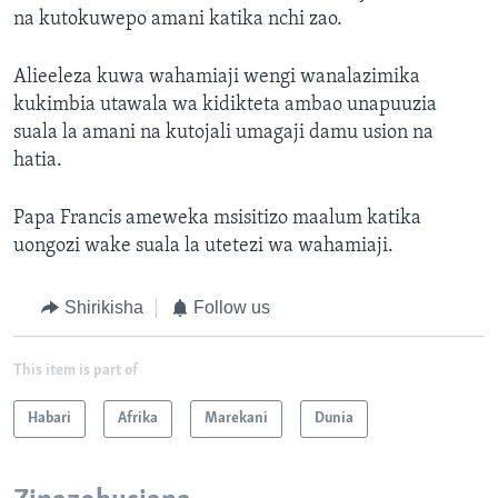
na kutokuwepo amani katika nchi zao.
Alieeleza kuwa wahamiaji wengi wanalazimika
kukimbia utawala wa kidikteta ambao unapuuzia
suala la amani na kutojali umagaji damu usion na
hatia.
Papa Francis ameweka msisitizo maalum katika
uongozi wake suala la utetezi wa wahamiaji.
Shirikisha
Follow us
This item is part of
Habari
Afrika
Marekani
Dunia