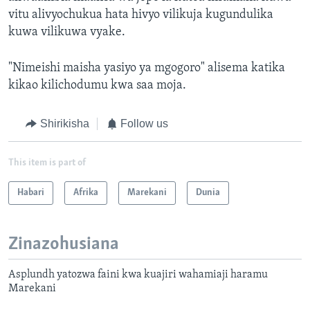
vitu alivyochukua hata hivyo vilikuja kugundulika
kuwa vilikuwa vyake.
"Nimeishi maisha yasiyo ya mgogoro" alisema katika
kikao kilichodumu kwa saa moja.
Shirikisha
Follow us
This item is part of
Habari
Afrika
Marekani
Dunia
Zinazohusiana
Asplundh yatozwa faini kwa kuajiri wahamiaji haramu
Marekani