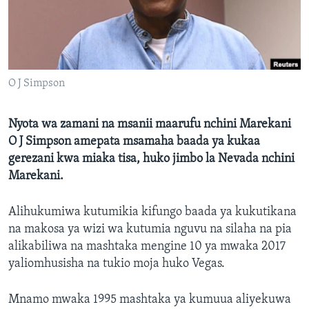
O J Simpson
Nyota wa zamani na msanii maarufu nchini Marekani
O J Simpson amepata msamaha baada ya kukaa
gerezani kwa miaka tisa, huko jimbo la Nevada nchini
Marekani.
Alihukumiwa kutumikia kifungo baada ya kukutikana
na makosa ya wizi wa kutumia nguvu na silaha na pia
alikabiliwa na mashtaka mengine 10 ya mwaka 2017
yaliomhusisha na tukio moja huko Vegas.
Mnamo mwaka 1995 mashtaka ya kumuua aliyekuwa