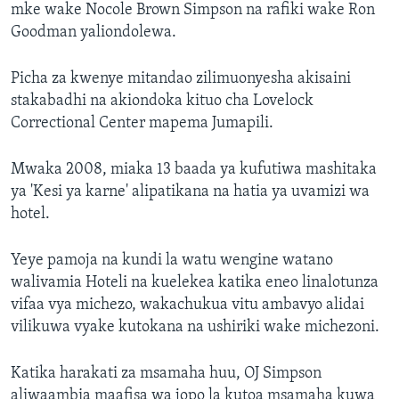
mke wake Nocole Brown Simpson na rafiki wake Ron
Goodman yaliondolewa.
Picha za kwenye mitandao zilimuonyesha akisaini
stakabadhi na akiondoka kituo cha Lovelock
Correctional Center mapema Jumapili.
Mwaka 2008, miaka 13 baada ya kufutiwa mashitaka
ya 'Kesi ya karne' alipatikana na hatia ya uvamizi wa
hotel.
Yeye pamoja na kundi la watu wengine watano
walivamia Hoteli na kuelekea katika eneo linalotunza
vifaa vya michezo, wakachukua vitu ambavyo alidai
vilikuwa vyake kutokana na ushiriki wake michezoni.
Katika harakati za msamaha huu, OJ Simpson
aliwaambia maafisa wa jopo la kutoa msamaha kuwa