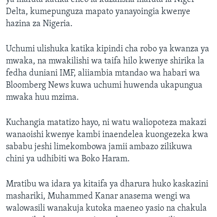
Delta, kumepunguza mapato yanayoingia kwenye
hazina za Nigeria.
Uchumi ulishuka katika kipindi cha robo ya kwanza ya
mwaka, na mwakilishi wa taifa hilo kwenye shirika la
fedha duniani IMF, aliiambia mtandao wa habari wa
Bloomberg News kuwa uchumi huwenda ukapungua
mwaka huu mzima.
Kuchangia matatizo hayo, ni watu waliopoteza makazi
wanaoishi kwenye kambi inaendelea kuongezeka kwa
sababu jeshi limekombowa jamii ambazo zilikuwa
chini ya udhibiti wa Boko Haram.
Mratibu wa idara ya kitaifa ya dharura huko kaskazini
mashariki, Muhammed Kanar anasema wengi wa
walowasili wanakuja kutoka maeneo yasio na chakula