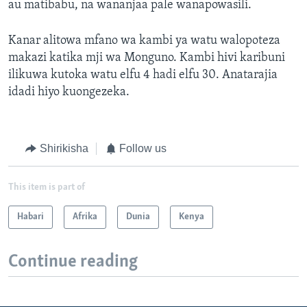
au matibabu, na wananjaa pale wanapowasili.
Kanar alitowa mfano wa kambi ya watu walopoteza
makazi katika mji wa Monguno. Kambi hivi karibuni
ilikuwa kutoka watu elfu 4 hadi elfu 30. Anatarajia
idadi hiyo kuongezeka.
Shirikisha
Follow us
This item is part of
Habari
Afrika
Dunia
Kenya
Continue reading