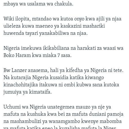
mbaya wa usalama wa chakula.
Wiki ilopita, mtandao wa kutoa onyo kwa ajili ya njaa
ulieleza kuwa maeneo ya kaskazini mashariki
huwenda tayari yanakabiliwa na njaa.
Nigeria imekuwa ikikabiliana na harakati za waasi wa
Boko Haram kwa miaka 7 sasa.
Bw Lanzer anasema, hali ya kifedha ya Nigeria ni tete.
Na kutarajia Nigeria kusaidia katika kiwango
kinachohitajika itakuwa ni ombi kubwa sana kutoka
jumuiya ya kimataifa.
Uchumi wa Nigeria unategemea mauzo ya nje ya
mafuta na kushuka kwa bei za mafuta duniani pamoja
na mashambulizi ya wanamgambo kwenye mabomba
ya mafuta katika eneo la kuzalisha mafuta la Niger