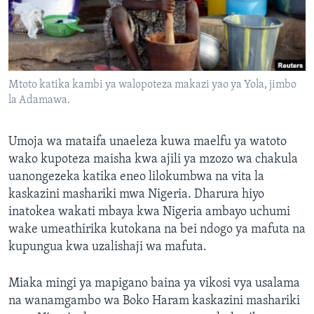
Mtoto katika kambi ya walopoteza makazi yao ya Yola, jimbo
la Adamawa.
Umoja wa mataifa unaeleza kuwa maelfu ya watoto
wako kupoteza maisha kwa ajili ya mzozo wa chakula
uanongezeka katika eneo lilokumbwa na vita la
kaskazini mashariki mwa Nigeria. Dharura hiyo
inatokea wakati mbaya kwa Nigeria ambayo uchumi
wake umeathirika kutokana na bei ndogo ya mafuta na
kupungua kwa uzalishaji wa mafuta.
Miaka mingi ya mapigano baina ya vikosi vya usalama
na wanamgambo wa Boko Haram kaskazini mashariki