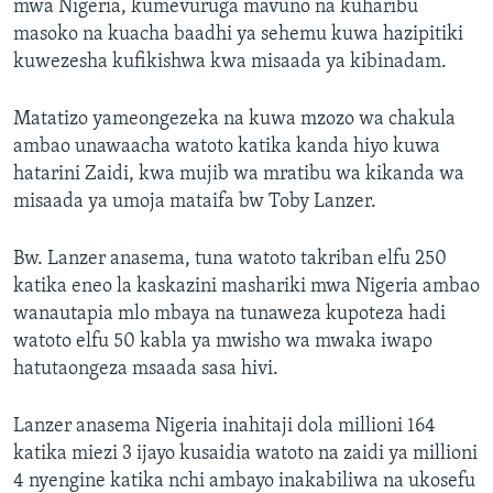
mwa Nigeria, kumevuruga mavuno na kuharibu
masoko na kuacha baadhi ya sehemu kuwa hazipitiki
kuwezesha kufikishwa kwa misaada ya kibinadam.
Matatizo yameongezeka na kuwa mzozo wa chakula
ambao unawaacha watoto katika kanda hiyo kuwa
hatarini Zaidi, kwa mujib wa mratibu wa kikanda wa
misaada ya umoja mataifa bw Toby Lanzer.
Bw. Lanzer anasema, tuna watoto takriban elfu 250
katika eneo la kaskazini mashariki mwa Nigeria ambao
wanautapia mlo mbaya na tunaweza kupoteza hadi
watoto elfu 50 kabla ya mwisho wa mwaka iwapo
hatutaongeza msaada sasa hivi.
Lanzer anasema Nigeria inahitaji dola millioni 164
katika miezi 3 ijayo kusaidia watoto na zaidi ya millioni
4 nyengine katika nchi ambayo inakabiliwa na ukosefu