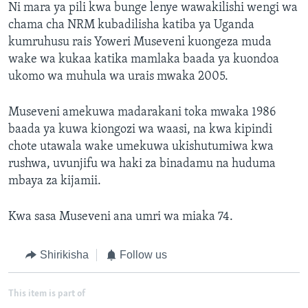
Ni mara ya pili kwa bunge lenye wawakilishi wengi wa
chama cha NRM kubadilisha katiba ya Uganda
kumruhusu rais Yoweri Museveni kuongeza muda
wake wa kukaa katika mamlaka baada ya kuondoa
ukomo wa muhula wa urais mwaka 2005.
Museveni amekuwa madarakani toka mwaka 1986
baada ya kuwa kiongozi wa waasi, na kwa kipindi
chote utawala wake umekuwa ukishutumiwa kwa
rushwa, uvunjifu wa haki za binadamu na huduma
mbaya za kijamii.
Kwa sasa Museveni ana umri wa miaka 74.
Shirikisha
Follow us
This item is part of