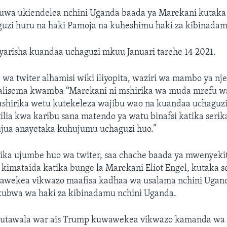
wa ukiendelea nchini Uganda baada ya Marekani kutaka 
uzi huru na haki Pamoja na kuheshimu haki za kibinadam
yarisha kuandaa uchaguzi mkuu Januari tarehe 14 2021.
wa twiter alhamisi wiki iliyopita, waziri wa mambo ya n
alisema kwamba “Marekani ni mshirika wa muda mrefu w
ashirika wetu kutekeleza wajibu wao na kuandaa uchaguzi
ilia kwa karibu sana matendo ya watu binafsi katika serik
jua anayetaka kuhujumu uchaguzi huo.”
ika ujumbe huo wa twiter, saa chache baada ya mwenyeki
kimataida katika bunge la Marekani Eliot Engel, kutaka se
awekea vikwazo maafisa kadhaa wa usalama nchini Ugan
kubwa wa haki za kibinadamu nchini Uganda.
 utawala war ais Trump kuwawekea vikwazo kamanda wa j