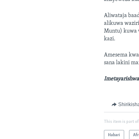
Aliwataja baa
alikuwa wazir
Muntu) kuwa 
kazi.
Amesema kwam
sana lakini m
Imetayarishwa
Shirikish
This item is part of
Habari
Afr