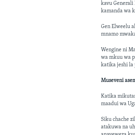
kavu Generali
kamanda wa ki
Gen Elweelu a
mnamo mwaka 2
Wengine ni Ma
wa mkuu wa pol
katika jeshi la 
Museveni asem
Katika mikuta
maadui wa Ug
Siku chache z
atakuwa na u
anayeweza kua