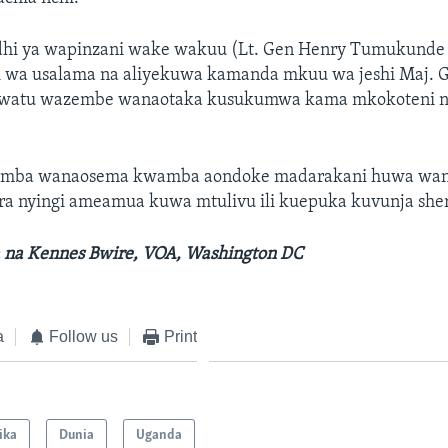
dhi ya wapinzani wake wakuu (Lt. Gen Henry Tumukund
i wa usalama na aliyekuwa kamanda mkuu wa jeshi Maj. 
watu wazembe wanaotaka kusukumwa kama mkokoteni n
ba wanaosema kwamba aondoke madarakani huwa wan
ara nyingi ameamua kuwa mtulivu ili kuepuka kuvunja sher
 na Kennes Bwire, VOA, Washington DC
a
Follow us
Print
ika
Dunia
Uganda