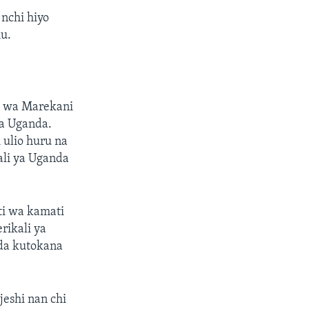
nchi hiyo
u.
je wa Marekani
a Uganda.
 ulio huru na
ali ya Uganda
ti wa kamati
rikali ya
da kutokana
eshi nan chi