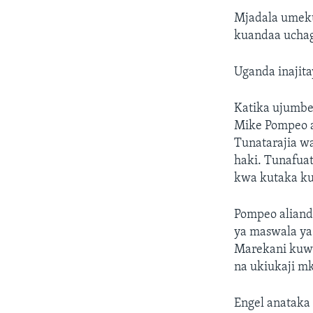
Mjadala umeku
kuandaa uchag
Uganda inajita
Katika ujumbe 
Mike Pompeo 
Tunatarajia w
haki. Tunafuat
kwa kutaka ku
Pompeo aliand
ya maswala ya 
Marekani kuw
na ukiukaji m
Engel anataka