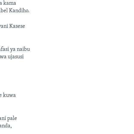
wa kama
Abel Kandiho.
yani Kasese
fasi ya naibu
wa ujasusi
ke kuwa
ni pale
anda,