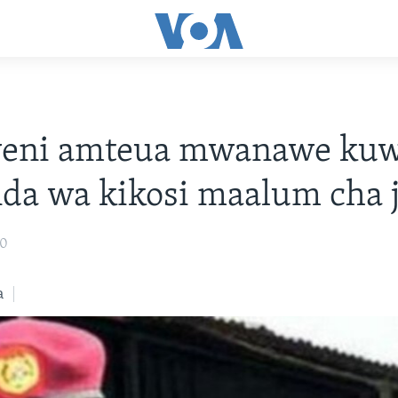
eni amteua mwanawe ku
a wa kikosi maalum cha j
20
a