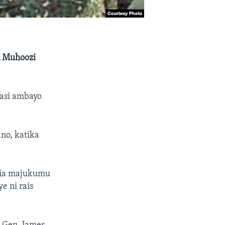
 Muhoozi
fasi ambayo
no, katika
mia majukumu
e ni rais