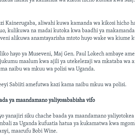
ukua nafasi ya kamanda wa kikosi hicho kutoka kwa Maj.
zi Kainerugaba, aliwahi kuwa kamanda wa kikosi hicho 
huo, kulikuwa na madai kutoka kwa baadhi ya makamanda 
ni alikuwa anamtayarisha mtoto huyo wake wa kiume k
liko hayo ya Museveni, Maj Gen. Paul Lokech ambaye a
jukumu maalum kwa ajili ya utekelezaji wa mkataba wa 
ma naibu wa mkuu wa polisi wa Uganda.
eyi Sabiiti amefutwa kazi kama naibu mkuu wa polisi.
ada ya maandamano yaliyosababisha vifo
yo yanajiri siku chache baada ya maandamano yaliyotokea
bali za Uganda kufuatia hatua ya kukamatwa kwa mgom
anyi, maarufu Bobi Wine.