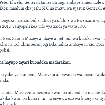
 Peter Elwelu, Generali James Birungi ambaye ameondole
kosi maalum cha jeshi SFC na mkuu wa ujasusi Generali 
liongoza mashambulizi dhidi ya ufalme wa Rwenzuru wila
016, yaliyopelekea vifo vya zaidi ya watu 100.
j Gen. Sabiiti Muzeyi ambaye ametimuliwa kutoka kwa na
isi na Col Chris Serunjogi Ddamulira ambaye ni kiongozi 
polisi.
a hayupo tayari kuondoka madarakani
no yake ya kampeni, Museveni amewataja wapinzani wa
anda.
ilizopita, Museveni amesema kwamba ataondoka madaraka
hakika kwamba kuna mtu mwenye uwezo wa kuongoza Ug
chia nchi.