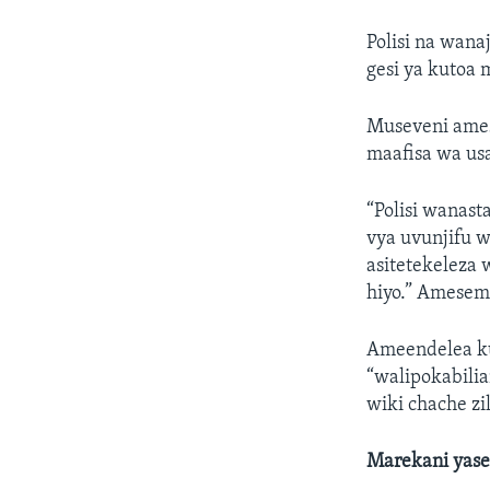
Polisi na wana
gesi ya kutoa 
Museveni ames
maafisa wa us
“Polisi wanast
vya uvunjifu w
asitetekeleza
hiyo.” Amesem
Ameendelea ku
“walipokabilia
wiki chache zil
Marekani yase