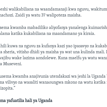
jeshi walikabiliana na waandamanaji kwa nguvu, wakitumi
machozi. Zaidi ya watu 37 walipoteza maisha.
ema kwamba mabadiliko aliyofanya yanalenga kuimarish
alama katika kukabiliana na maandamano ya kiraia.
ahili kuwa na nguvu za kufanya kazi yao ipasavyo na kukabi
a sheria, vitisho dhidi ya maisha ya wat una kulinda mali. P
 wajibu wake lazima aondolewe. Kuna maelfu ya watu wan
a Museveni.
sema kwamba anajivunia utendakazi wa jeshi la Uganda 
na vilivyo na wasaliti wanaoungwa mkono na watu katika n
izopita.”
ma yafuatilia hali ya Uganda