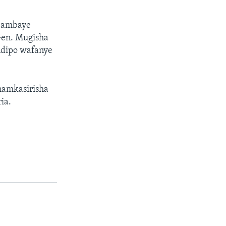
e ambaye
Gen. Mugisha
dipo wafanye
amkasirisha
ia.