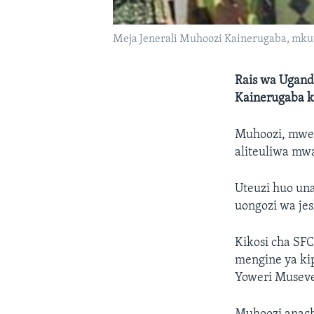
Meja Jenerali Muhoozi Kainerugaba, mku
Rais wa Ugan
Kainerugaba k
Muhoozi, mwen
aliteuliwa mw
Uteuzi huo un
uongozi wa jes
Kikosi cha SF
mengine ya ki
Yoweri Museve