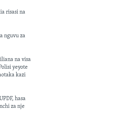
a risasi na
a nguvu za
liana na visa
olisi yeyote
aotaka kazi
UPDF, hasa
chi za nje