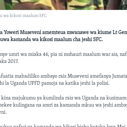
u wa kikosi maalum SFC
da Yoweri Museveni amemteua mwanawe wa kiume Lt Gen
uwa kamanda wa kikosi maalum cha jeshi SFC.
ye umri wa miaka 46, pia ni mshauri maalum war ais, na
aka 2017.
afuatia mabadiliko ambayo rais Museveni amefanya Jumata
hi la Uganda UPFD pamoja na katika jeshi la polisi.
C kina majukumu ya kumlinda rais wa Uganda na kusima
pekee kulingana na amri za kamanda mkuu wa jeshi ambay
ni.