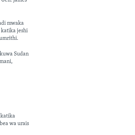
 Gen. James
hadi mwaka
katika jeshi
umrithi.
mekuwa Sudan
amani,
 katika
bea wa urais