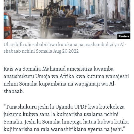
Uharibifu uliosababishwa kutokana na mashambulizi ya Al-
shabaab nchini Somalia Aug 20 2022
Rais wa Somalia Mahamud amesisitiza kwamba
anaushukuru Umoja wa Afrika kwa kutuma wanajeshi
nchini Somalia kupambana na wapiganaji wa Al-
shabaab.
“Tunashukuru jeshi la Uganda UPDF kwa kutekeleza
jukumu kubwa sana la kuimarisha usalama nchini
Somalia. Jeshi la Somalia limepiga hatua kubwa katika
kujiimarisha na raia wanashirikiana vyema na jeshi.”