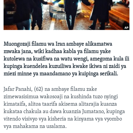
Muongozaji filamu wa Iran ambaye alikamatwa
mwaka jana, wiki kadhaa kabla ya filamu yake
kutolewa na kusifiwa na watu wengi, amegoma kula ili
kupinga kuendelea kuzuiliwa kwake ikiwa ni zaidi ya
miezi minne ya maandamano ya kuipinga serikali.
Jafar Panahi, (62) na ambaye filamu zake
zimewasisimua wakosoaji na kushinda tuzo nyingi
kimataifa, alitoa taarifa akisema alitarajia kuanza
kukataa chakula au dawa kuanzia Jumatano, kupinga
vitendo visivyo vya kisheria na kinyama vya vyombo
vya mahakama na usalama.