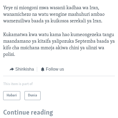
Yeye ni miongoni mwa wasanii kadhaa wa Iran,
wanamichezo na watu wengine mashuhuri ambao
wamezuiliwa baada ya kuikosoa serekali ya Iran.
Kukamatwa kwa watu kama hao kumeongezeka tangu
maandamano ya kitaifa yalipozuka Septemba baada ya
kifo cha msichana mmoja akiwa chini ya ulinzi wa
polisi.
Shirikisha
Follow us
This item is part of
Habari
Dunia
Continue reading