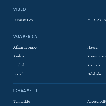
VIDEO
Duniani Leo
Zulia Jeku
VOA AFRICA
Afaan Oromoo
Hausa
Amharic
Kinyarwan
English
Kirundi
French
Ndebele
TUFUATE
IDHAA YETU
Tuandikie
Accessibili
Lugha