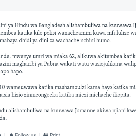
ini ya Hindu wa Bangladesh alishambuliwa na kuuwawa I
tembea katika kile polisi wanachoamini kuwa mfululizo w
mabaya dhidi ya dini za wachache nchini humo.
ande, mwenye umri wa miaka 62, alikuwa akitembea katik
kazini magharibi ya Pabna wakati watu wasiojulikana wal
apo hapo.
 40 wameuwawa katika mashambulzi kama hayo katika mi
ghasia hizio zinmeongeeka katika miezi michache iliopita.
indu alishambuliwa na kuuwawa Jumanne akiwa njiani k
da.
a
Follow us
Print