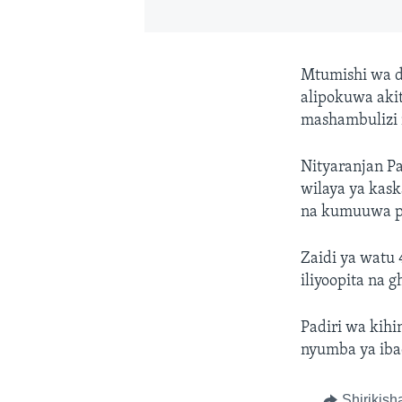
Mtumishi wa d
alipokuwa aki
mashambulizi 
Nityaranjan P
wilaya ya kas
na kumuuwa p
Zaidi ya watu
iliyoopita na 
Padiri wa kih
nyumba ya iba
Shirikish