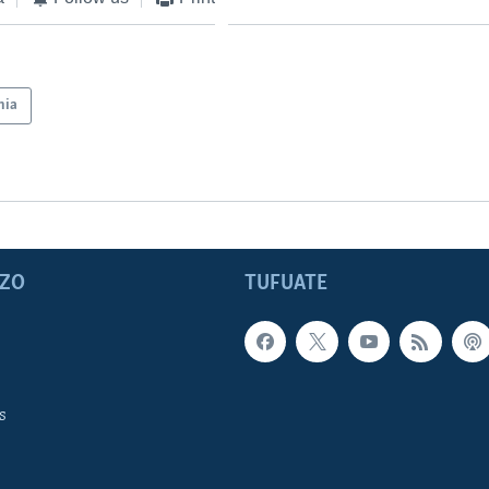
nia
ZO
TUFUATE
s