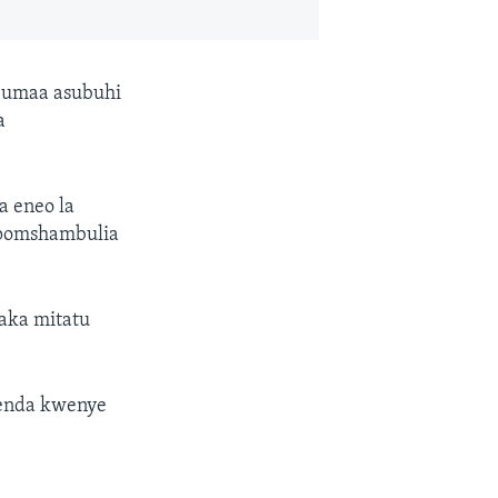
jumaa asubuhi
a
a eneo la
ipomshambulia
aka mitatu
wenda kwenye