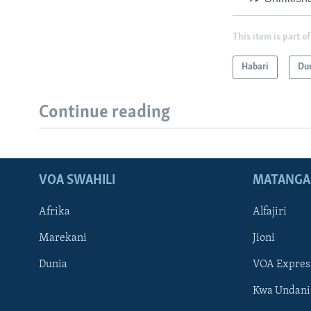
This item is part of
Habari
Du
Continue reading
VOA SWAHILI
MATANGA
Afrika
Alfajiri
Marekani
Jioni
Dunia
VOA Expres
Kwa Undani