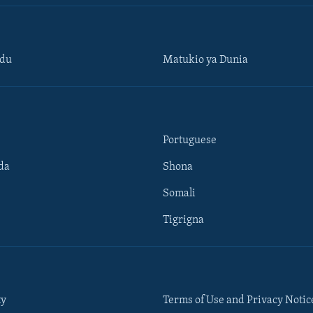
ndu
Matukio ya Dunia
Portuguese
da
Shona
Somali
Tigrigna
ty
Terms of Use and Privacy Notic