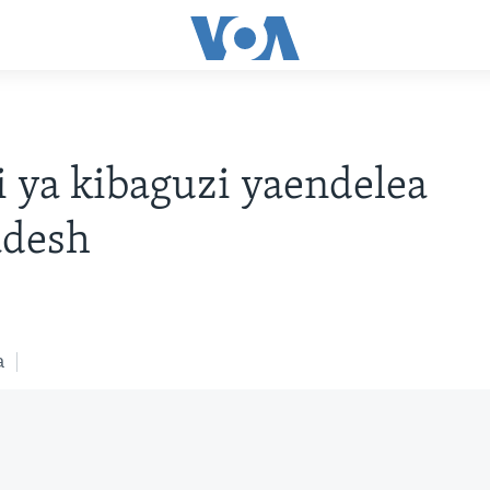
 ya kibaguzi yaendelea
adesh
a