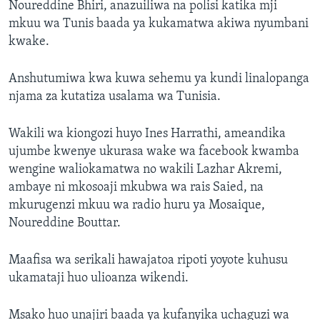
Noureddine Bhiri, anazuiliwa na polisi katika mji
mkuu wa Tunis baada ya kukamatwa akiwa nyumbani
kwake.
Anshutumiwa kwa kuwa sehemu ya kundi linalopanga
njama za kutatiza usalama wa Tunisia.
Wakili wa kiongozi huyo Ines Harrathi, ameandika
ujumbe kwenye ukurasa wake wa facebook kwamba
wengine waliokamatwa no wakili Lazhar Akremi,
ambaye ni mkosoaji mkubwa wa rais Saied, na
mkurugenzi mkuu wa radio huru ya Mosaique,
Noureddine Bouttar.
Maafisa wa serikali hawajatoa ripoti yoyote kuhusu
ukamataji huo ulioanza wikendi.
Msako huo unajiri baada ya kufanyika uchaguzi wa