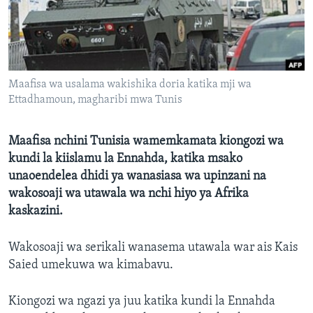
Maafisa wa usalama wakishika doria katika mji wa
Ettadhamoun, magharibi mwa Tunis
Maafisa nchini Tunisia wamemkamata kiongozi wa
kundi la kiislamu la Ennahda, katika msako
unaoendelea dhidi ya wanasiasa wa upinzani na
wakosoaji wa utawala wa nchi hiyo ya Afrika
kaskazini.
Wakosoaji wa serikali wanasema utawala war ais Kais
Saied umekuwa wa kimabavu.
Kiongozi wa ngazi ya juu katika kundi la Ennahda