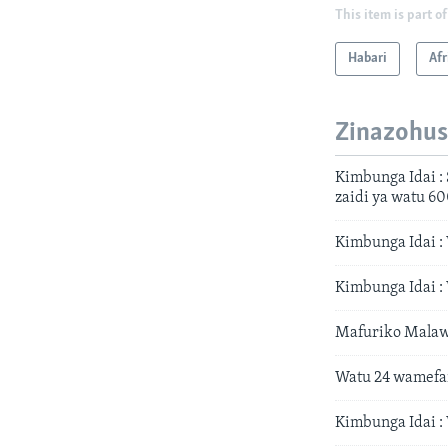
This item is part of
Habari
Afr
Zinazohus
Kimbunga Idai :
zaidi ya watu 6
Kimbunga Idai :
Kimbunga Idai 
Mafuriko Malawi 
Watu 24 wamefa
Kimbunga Idai :