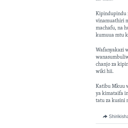
Kipindupindu 
vinamuathiri 
machafu, na h
kumuua mtu ka
Wafanyakazi w
wanasumbuliwa
chanjo za kipi
wiki hii.
Katibu Mkuu 
ya kimataifa i
tatu za kusini
Shirikish