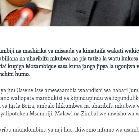
sumbiji na mashirika ya misaada ya kimataifa wakati waki
abiliana na uharibifu mkubwa na pia tatizo la watu kukos
dai kupiga Mozambique sasa kuna janga jipya la ugonjwa 
nchini humo.
i ya juu Ussene Isse amewaambia waandishi wa habari Ju
ano waliopata mambukizi ya kipindupindu waliogundulik
i ya Jiji la Beira, ambalo lilikumbwa na uharibifu mkubwa 
 yalipotokea Msumbiji, Malawi na Zimbabwe mwisho wa wik
haribu miundombinu ya mji huo, ikiwemo mfumo wa usambaz