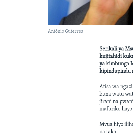
António Guterres
Serikali ya M
kujitahidi kuk
ya kimbunga I
kipindupindu 
Afisa wa ngaz
kuna watu wat
jirani na pwan
mafuriko hayo
Mvua hiyo ili
na taka.