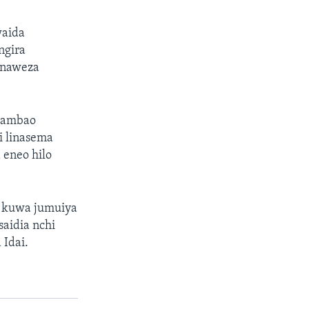
waida
ngira
unaweza
.
u ambao
i linasema
 eneo hilo
 kuwa jumuiya
aidia nchi
 Idai.