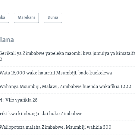
ika
Marekani
Dunia
iana
 Serikali ya Zimbabwe yapeleka maombi kwa jumuiya ya kimataifa, 
00
 Watu 15,000 wako hatarini Msumbiji, bado kuokolewa
: Wahanga Msumbiji, Malawi, Zimbabwe huenda wakafikia 1000
: Vifo vyafikia 28
riki kwa kimbunga Idai huko Zimbabwe
 Waliopoteza maisha Zimbabwe, Msumbiji wafikia 300