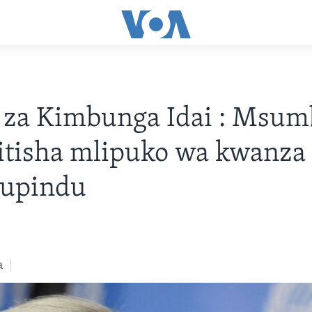
 za Kimbunga Idai : Msumb
itisha mlipuko wa kwanza
dupindu
a