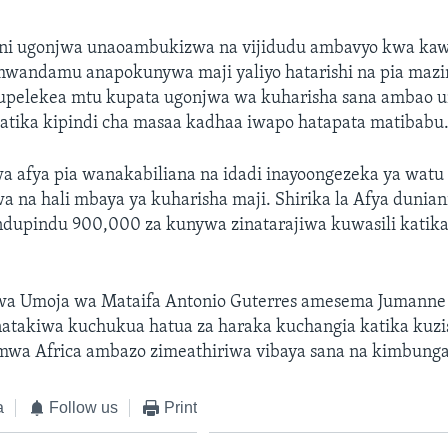
ni ugonjwa unaoambukizwa na vijidudu ambavyo kwa ka
mwandamu anapokunywa maji yaliyo hatarishi na pia mazi
upelekea mtu kupata ugonjwa wa kuharisha sana ambao 
tika kipindi cha masaa kadhaa iwapo hatapata matibabu
a afya pia wanakabiliana na idadi inayoongezeka ya wat
 na hali mbaya ya kuharisha maji. Shirika la Afya dunian
ndupindu 900,000 za kunywa zinatarajiwa kuwasili katika
wa Umoja wa Mataifa Antonio Guterres amesema Jumanne
natakiwa kuchukua hatua za haraka kuchangia katika kuzis
 mwa Africa ambazo zimeathiriwa vibaya sana na kimbunga
a
Follow us
Print