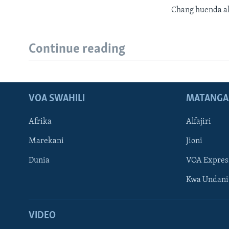
Chang huenda ak
Continue reading
VOA SWAHILI
MATANGA
Afrika
Alfajiri
Marekani
Jioni
Dunia
VOA Expres
Kwa Undani
VIDEO