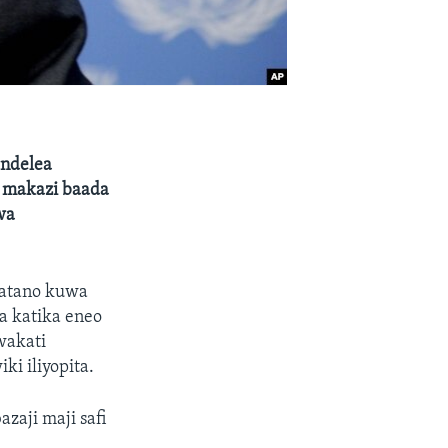
endelea
a makazi baada
wa
matano kuwa
a katika eneo
wakati
i iliyopita.
aji maji safi