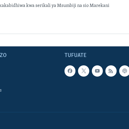
akabidhiwa kwa serikali ya Msumbiji na sio Marekani
ZO
TUFUATE
s