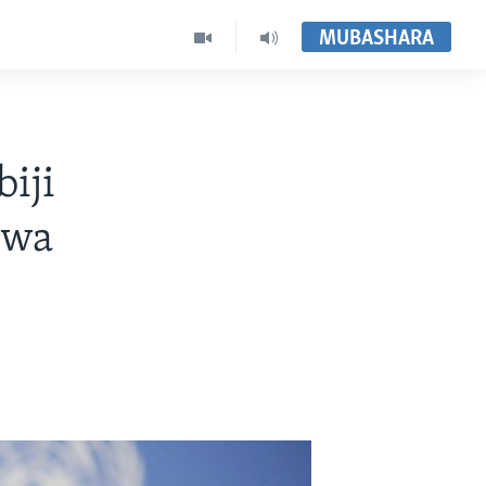
MUBASHARA
iji
 wa