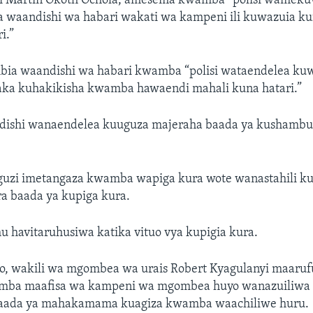
i Martin Okoth Ochola, amesema kwamba “polisi wamek
 waandishi wa habari wakati wa kampeni ili kuwazuia ku
i.”
ia waandishi wa habari kwamba “polisi wataendelea ku
ka kuhakikisha kwamba hawaendi mahali kuna hatari.”
dishi wanaendelea kuuguza majeraha baada ya kushambu
uzi imetangaza kwamba wapiga kura wote wanastahili ku
ra baada ya kupiga kura.
 havitaruhusiwa katika vituo vya kupigia kura.
o, wakili wa mgombea wa urais Robert Kyagulanyi maaruf
ba maafisa wa kampeni wa mgombea huyo wanazuiliwa 
 baada ya mahakamama kuagiza kwamba waachiliwe huru.