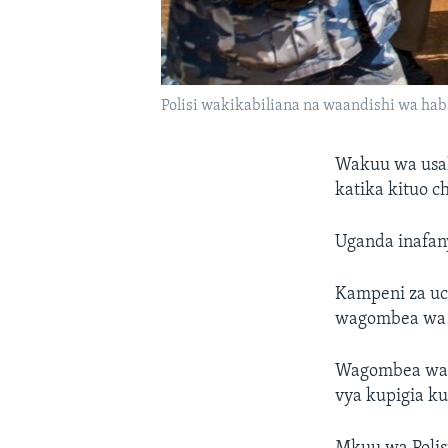
Polisi wakikabiliana na waandishi wa hab
Wakuu wa usal
katika kituo c
Uganda inafany
Kampeni za uc
wagombea wa 
Wagombea wa 
vya kupigia ku