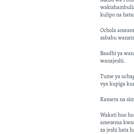
Mkuu wa Polis
wakishambulia
kulipo na hatar
Ochola ameamb
sababu wanata
Baadhi ya wan
wanajeshi.
Tume ya uchag
vya kupiga ku
Kamera na simu
Wakati huo hu
amesema kwam
za jeshi hata