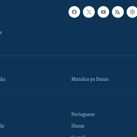
s
ndu
Matukio ya Dunia
Portuguese
da
Shona