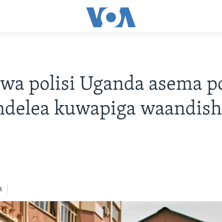
a polisi Uganda asema po
ndelea kuwapiga waandish
a