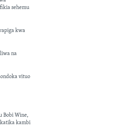
uwa
fikia sehemu
wapiga kwa
liwa na
ondoka vituo
u Bobi Wine,
katika kambi