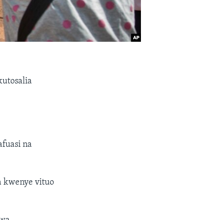
utosalia
fuasi na
 kwenye vituo