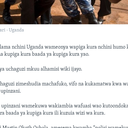
ari - Uganda
ama nchini Uganda wameonya wapiga kura nchini humo k
ha kupiga kura baada ya kupiga kura yao.
a uchaguzi mkuu alhamisi wiki ijayo.
haguzi zimeshudia machafuko, vifo na kukamatwa kwa wa
upinzani.
upinzani wamekuwa wakiambia wafuasi wao kutoondoka
ra baada ya kupiga kura ili kuzuia wizi wa kura.