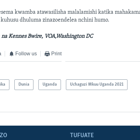
sema kwamba atawasilisha malalamishi katika mahakama 
, kuhusu dhuluma zinazoendelea nchini humo.
 na Kennes Bwire, VOA,Washington DC
a
Follow us
Print
ika
Dunia
Uganda
Uchaguzi Mkuu Uganda 2021
ZO
TUFUATE