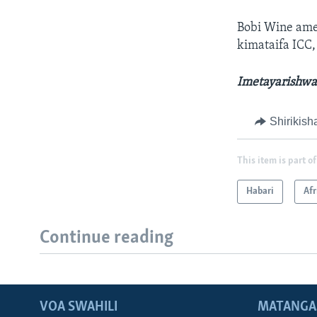
Bobi Wine ame
kimataifa ICC
Imetayarishwa
Shirikish
This item is part of
Habari
Afr
Continue reading
VOA SWAHILI
MATANGA