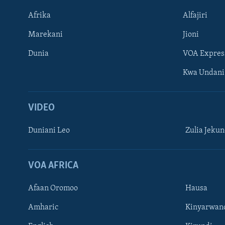
Afrika
Alfajiri
Marekani
Jioni
Dunia
VOA Expres
Kwa Undani
VIDEO
Duniani Leo
Zulia Jeku
VOA AFRICA
Afaan Oromoo
Hausa
Amharic
Kinyarwan