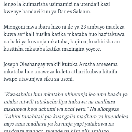
lengo la kuimarisha usimamizi na utendaji kazi
kwenye bandari kuu ya Dar es Salaam.
Miongoni mwa ibara hizo ni ile ya 23 ambayo inaeleza
kuwa serikali husika katika mkataba huo hazitakuwa
na haki ya kuvunja mkataba, kujitoa, kuahirisha au
kusitisha mkataba katika mazingira yoyote.
Joseph Oleshangay wakili kutoka Arusha amesema
mkataba huo unaweza kuleta athari kubwa kitaifa
iwapo utavunjwa siku za usoni.
“Kwasababu huu mkataba ukiuvunja leo ama baada ya
miaka miwili tutakacho lipa itakuwa na madhara
makubwa kwa uchumi wa nchi yetu.” Na aliongeza
“Lakini tunahitaji pia kuangalia madhara ya kuendelea
nayo ama madhara ya kuvunja yapi yatakuwa na
madhara madogo, twende na hizo njia ambazo