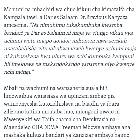
Mchumi na mhadhiri wa chuo kikuu cha kimataifa cha
Kampala tawi la Dar es Salaam Dr.Bravious Kahyoza
amesema.
“Na nimuhimu tukakumbuka kwamba
bandari ya Dar es Salaam ni moja ya viungo vikuu vya
uchumi wetu unapo uondoa mikononi mwa serikali
unasababisha vitu vikubwa viwili kwenye uchumi moja
ni kukosekana kwa uhuru wa nchi kumbuka kampuni
hii imekuwa na makandokando yanamna hiyo kwenye
nchi nyingi.”
Mbali na wachumi na wanasheria suala hili
limewaibua wanasiasa wa upinzani ambao pia
wameonyesha kutoridhishwa na baadhi ya ibara
zilizomo katika mkataba huo, miongoni mwao ni
Mwenyekiti wa Taifa chama cha Demkrasia na
Maendeleo CHADEMA Freeman Mbowe ambaye ana
mashaka kuhusu bandari ya Zanzizar ambayo haimo