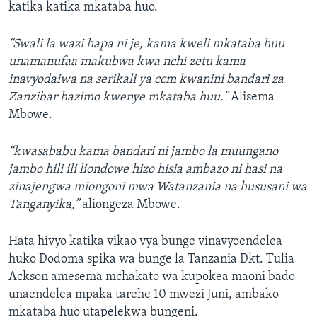
katika katika mkataba huo.
“Swali la wazi hapa ni je, kama kweli mkataba huu
unamanufaa makubwa kwa nchi zetu kama
inavyodaiwa na serikali ya ccm kwanini bandari za
Zanzibar hazimo kwenye mkataba huu.”
Alisema
Mbowe.
“kwasababu kama bandari ni jambo la muungano
jambo hili ili liondowe hizo hisia ambazo ni hasi na
zinajengwa miongoni mwa Watanzania na hususani wa
Tanganyika,”
aliongeza Mbowe.
Hata hivyo katika vikao vya bunge vinavyoendelea
huko Dodoma spika wa bunge la Tanzania Dkt. Tulia
Ackson amesema mchakato wa kupokea maoni bado
unaendelea mpaka tarehe 10 mwezi Juni, ambako
mkataba huo utapelekwa bungeni.