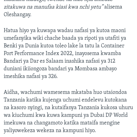
zitakuwa na manufaa kiasi kwa nchi yetu”
alisema
Oleshangay.
Hatua hiyo ya kuwapa wadau nafasi ya kutoa maoni
umefanyika wiki chache baada ya ripoti ya utafiti ya
Benki ya Dunia kutoa toleo lake la tatu la Container
Port Performance Index 2022, inayosema kwamba
Bandari ya Dar es Salaam inashika nafasi ya 312
duniani ikiiongoza bandari ya Mombasa ambayo
imeshika nafasi ya 326.
Aidha, wachumi wamesema mkataba huo utaiondoa
Tanzania katika kujenga uchumi endelevu kutokana
na kasoro nyingi, na kutaifanya Tanzania kukosa uhuru
wa kiuchumi kwa kuwa kampuni ya Dubai DP World
imekuwa na changamoto katika mataifa mengine
yaliyowekeza wekeza na kampuni hiyo.