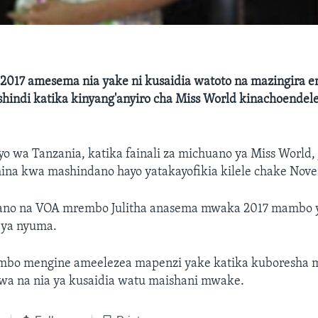
 2017 amesema nia yake ni kusaidia watoto na mazingira 
hindi katika kinyang'anyiro cha Miss World kinachoendel
o wa Tanzania, katika fainali za michuano ya Miss World, 
hina kwa mashindano hayo yatakayofikia kilele chake Nove
ano na VOA mrembo Julitha anasema mwaka 2017 mambo y
 ya nyuma.
bo mengine ameelezea mapenzi yake katika kuboresha m
iwa na nia ya kusaidia watu maishani mwake.