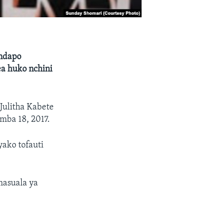
endapo
ea huko nchini
Julitha Kabete
mba 18, 2017.
ako tofauti
asuala ya