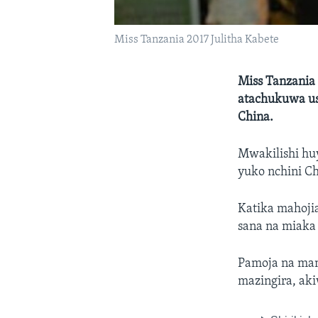
Miss Tanzania 2017 Julitha Kabete
Miss Tanzania
atachukuwa us
China.
Mwakilishi huy
yuko nchini C
Katika mahoji
sana na miaka
Pamoja na mam
mazingira, ak