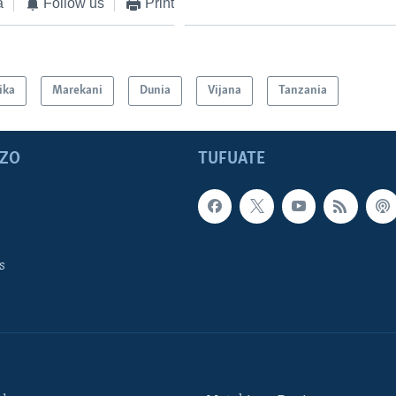
a
Follow us
Print
ika
Marekani
Dunia
Vijana
Tanzania
ZO
TUFUATE
s