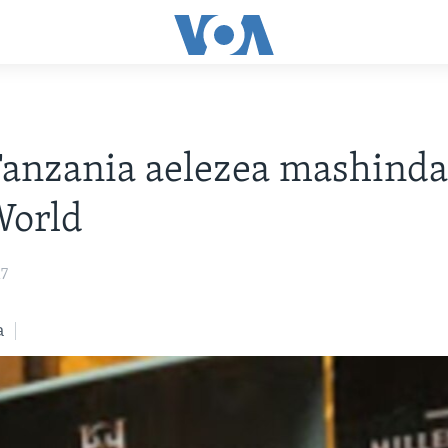
anzania aelezea mashinda
World
17
a