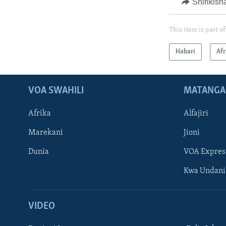
Shirikish
This item is part of
Habari
Afr
VOA SWAHILI
MATANGA
Afrika
Alfajiri
Marekani
Jioni
Dunia
VOA Expres
Kwa Undani
VIDEO