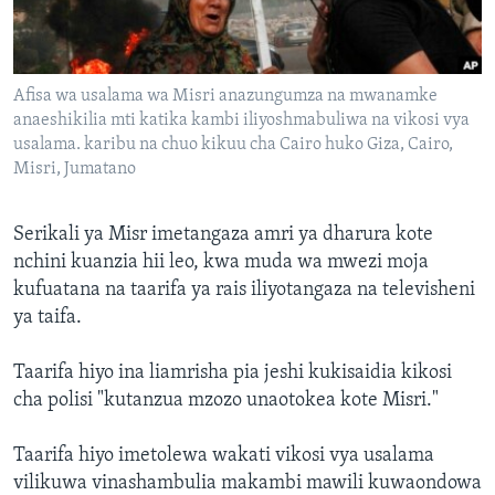
Afisa wa usalama wa Misri anazungumza na mwanamke
anaeshikilia mti katika kambi iliyoshmabuliwa na vikosi vya
usalama. karibu na chuo kikuu cha Cairo huko Giza, Cairo,
Misri, Jumatano
Serikali ya Misr imetangaza amri ya dharura kote
nchini kuanzia hii leo, kwa muda wa mwezi moja
kufuatana na taarifa ya rais iliyotangaza na televisheni
ya taifa.
Taarifa hiyo ina liamrisha pia jeshi kukisaidia kikosi
cha polisi "kutanzua mzozo unaotokea kote Misri."
Taarifa hiyo imetolewa wakati vikosi vya usalama
vilikuwa vinashambulia makambi mawili kuwaondowa