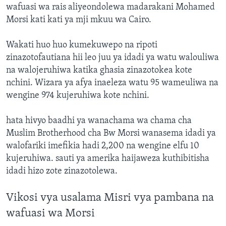
wafuasi wa rais aliyeondolewa madarakani Mohamed
Morsi kati kati ya mji mkuu wa Cairo.
Wakati huo huo kumekuwepo na ripoti
zinazotofautiana hii leo juu ya idadi ya watu walouliwa
na walojeruhiwa katika ghasia zinazotokea kote
nchini. Wizara ya afya inaeleza watu 95 wameuliwa na
wengine 974 kujeruhiwa kote nchini.
hata hivyo baadhi ya wanachama wa chama cha
Muslim Brotherhood cha Bw Morsi wanasema idadi ya
walofariki imefikia hadi 2,200 na wengine elfu 10
kujeruhiwa. sauti ya amerika haijaweza kuthibitisha
idadi hizo zote zinazotolewa.
Vikosi vya usalama Misri vya pambana na
wafuasi wa Morsi