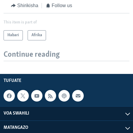
v
t
Shirikisha
Follow us
i
s
o
l
This item is part of
u
i
s
d
Habari
Afrika
s
e
l
Continue reading
i
d
e
TUFUATE
VOA SWAHILI
MATANGAZO