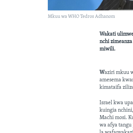
Mkuu wa WHO Tedros Adhanom
Wakati ulimwe
nchi zimeanza
miwili.
W
aziri mkuu 
amesema kwamb
kimataifa zili
Israel kwa up
kuingia nchin
Machi mosi. K
wa afya tangu 
la wafanyakaz