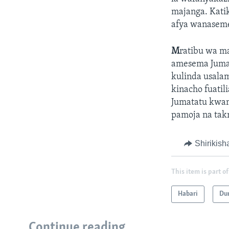
majanga. Katik
afya wanaseme
M
ratibu wa m
amesema Jumat
kulinda usala
kinacho fuati
Jumatatu kwam
pamoja na takri
Shirikish
This item is part of
Habari
Du
Continue reading