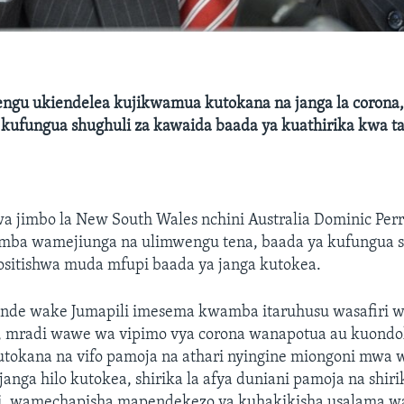
ngu ukiendelea kujikwamua kutokana na janga la corona,
 kufungua shughuli za kawaida baada ya kuathirika kwa t
wa jimbo la New South Wales nchini Australia Dominic Per
a wamejiunga na ulimwengu tena, baada ya kufungua sa
zositishwa muda mfupi baada ya janga kutokea.
ande wake Jumapili imesema kwamba itaruhusu wasafiri w
i, mradi wawe wa vipimo vya corona wanapotua au kuondo
utokana na vifo pamoja na athari nyingine miongoni mwa 
janga hilo kutokea, shirika la afya duniani pamoja na shiri
i, wamechapisha mapendekezo ya kuhakikisha usalama w