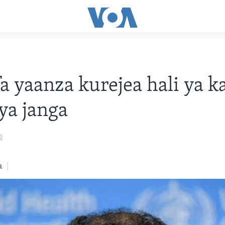
a yaanza kurejea hali ya 
ya janga
2
a