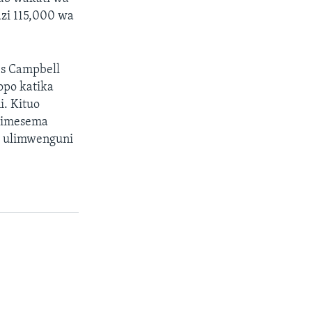
azi 115,000 wa
es Campbell
opo katika
. Kituo
 kimesema
e ulimwenguni