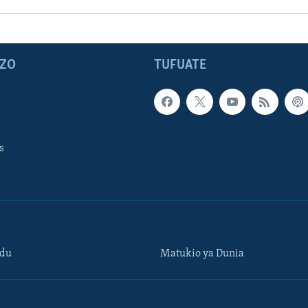
ZO
TUFUATE
s
ndu
Matukio ya Dunia