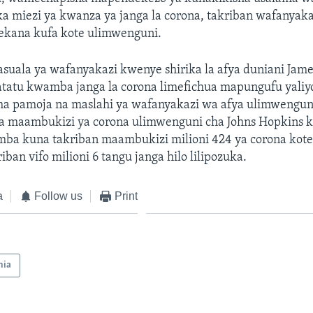
a miezi ya kwanza ya janga la corona, takriban wafanyak
kana kufa kote ulimwenguni.
asuala ya wafanyakazi kwenye shirika la afya duniani Jam
atu kwamba janga la corona limefichua mapungufu yaliy
ma pamoja na maslahi ya wafanyakazi wa afya ulimwenguni
lia maambukizi ya corona ulimwenguni cha Johns Hopkins
ba kuna takriban maambukizi milioni 424 ya corona kot
ban vifo milioni 6 tangu janga hilo lilipozuka.
a
Follow us
Print
nia