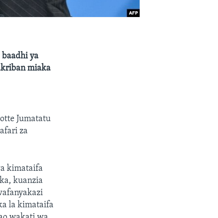
 baadhi ya
akriban miaka
rotte Jumatatu
fari za
a kimataifa
ka, kuanzia
wafanyakazi
ka la kimataifa
ao wakati wa