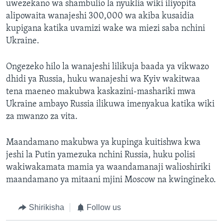
uwezekano wa shambulio la nyuklia wiki iliyopita
alipowaita wanajeshi 300,000 wa akiba kusaidia
kupigana katika uvamizi wake wa miezi saba nchini
Ukraine.
Ongezeko hilo la wanajeshi lilikuja baada ya vikwazo
dhidi ya Russia, huku wanajeshi wa Kyiv wakitwaa
tena maeneo makubwa kaskazini-mashariki mwa
Ukraine ambayo Russia ilikuwa imenyakua katika wiki
za mwanzo za vita.
Maandamano makubwa ya kupinga kuitishwa kwa
jeshi la Putin yamezuka nchini Russia, huku polisi
wakiwakamata mamia ya waandamanaji walioshiriki
maandamano ya mitaani mjini Moscow na kwingineko.
Shirikisha
Follow us