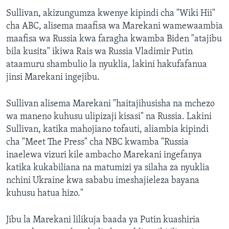
Sullivan, akizungumza kwenye kipindi cha "Wiki Hii"
cha ABC, alisema maafisa wa Marekani wamewaambia
maafisa wa Russia kwa faragha kwamba Biden "atajibu
bila kusita" ikiwa Rais wa Russia Vladimir Putin
ataamuru shambulio la nyuklia, lakini hakufafanua
jinsi Marekani ingejibu.
Sullivan alisema Marekani "haitajihusisha na mchezo
wa maneno kuhusu ulipizaji kisasi" na Russia. Lakini
Sullivan, katika mahojiano tofauti, aliambia kipindi
cha "Meet The Press" cha NBC kwamba "Russia
inaelewa vizuri kile ambacho Marekani ingefanya
katika kukabiliana na matumizi ya silaha za nyuklia
nchini Ukraine kwa sababu imeshajieleza bayana
kuhusu hatua hizo."
Jibu la Marekani lilikuja baada ya Putin kuashiria