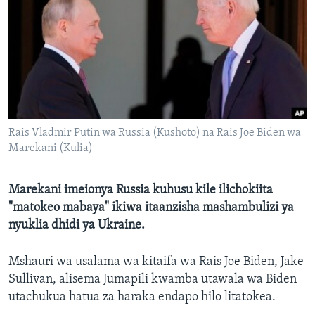
Rais Vladmir Putin wa Russia (Kushoto) na Rais Joe Biden wa
Marekani (Kulia)
Marekani imeionya Russia kuhusu kile ilichokiita
"matokeo mabaya" ikiwa itaanzisha mashambulizi ya
nyuklia dhidi ya Ukraine.
Mshauri wa usalama wa kitaifa wa Rais Joe Biden, Jake
Sullivan, alisema Jumapili kwamba utawala wa Biden
utachukua hatua za haraka endapo hilo litatokea.