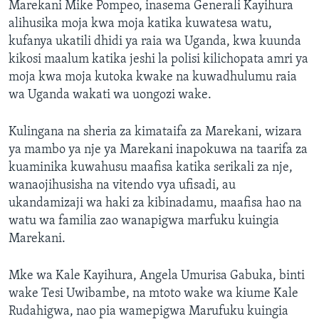
Marekani Mike Pompeo, inasema Generali Kayihura
alihusika moja kwa moja katika kuwatesa watu,
kufanya ukatili dhidi ya raia wa Uganda, kwa kuunda
kikosi maalum katika jeshi la polisi kilichopata amri ya
moja kwa moja kutoka kwake na kuwadhulumu raia
wa Uganda wakati wa uongozi wake.
Kulingana na sheria za kimataifa za Marekani, wizara
ya mambo ya nje ya Marekani inapokuwa na taarifa za
kuaminika kuwahusu maafisa katika serikali za nje,
wanaojihusisha na vitendo vya ufisadi, au
ukandamizaji wa haki za kibinadamu, maafisa hao na
watu wa familia zao wanapigwa marfuku kuingia
Marekani.
Mke wa Kale Kayihura, Angela Umurisa Gabuka, binti
wake Tesi Uwibambe, na mtoto wake wa kiume Kale
Rudahigwa, nao pia wamepigwa Marufuku kuingia