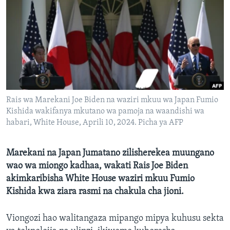
Rais wa Marekani Joe Biden na waziri mkuu wa Japan Fumio
Kishida wakifanya mkutano wa pamoja na waandishi wa
habari, White House, Aprili 10, 2024. Picha ya AFP
Marekani na Japan Jumatano zilisherekea muungano
wao wa miongo kadhaa, wakati Rais Joe Biden
akimkaribisha White House waziri mkuu Fumio
Kishida kwa ziara rasmi na chakula cha jioni.
Viongozi hao walitangaza mipango mipya kuhusu sekta