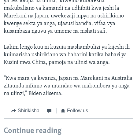
ya teknolojia na ulinzi, ikiwemo kuboresha
makubaliano ya kamandi na udhibiti kwa jeshi la
Marekani na Japan, uwekezaji mpya na ushirikiano
kwenye sekta ya anga, ujasusi bandia, vifaa vya
kusambaza nguvu ya umeme na nishati safi.
Lakini lengo kuu ni kuzuia mashambulizi ya kijeshi ili
kuimarisha ushirikiano wa baharini katika bahari ya
Kusini mwa China, pamoja na ulinzi wa anga.
“Kwa mara ya kwanza, Japan na Marekani na Australia
zitaunda mfumo wa mtandao wa makombora ya anga
na ulinzi,” Biden alisema.
Shirikisha
Follow us
Continue reading