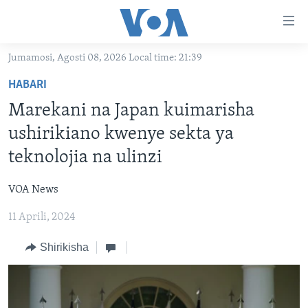
Upatikanaji
viungo
Nenda
Jumamosi, Agosti 08, 2026 Local time: 21:39
habari
HABARI
HABARI
kuu
VIDEO
KENYA
Nenda
Marekani na Japan kuimarisha
MATANGAZO YETU
katika
TANZANIA
DUNIANI LEO
ushirikiano kwenye sekta ya
urambazaji
JARIDA LA WIKIENDI
JAMHURI YA KIDEMOKRASIA YA KONGO
MAISHA NA AFYA
ALFAJIRI 0300 UTC
teknolojia na ulinzi
Nenda
MAHOJIANO MAALUM: HABARI POTOFU
RWANDA
ZULIA JEKUNDU
VOA EXPRESS 1330 UTC
katika
VOA News
tafuta
UGANDA
JIONI 1630 UTC
TUFUATE
11 Aprili, 2024
BURUNDI
KWA UNDANI 1800 UTC
Shirikisha
AFRIKA
MAREKANI
Lugha
DUNIA