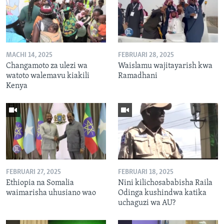
MACHI 14, 2025
FEBRUARI 28, 2025
Changamoto za ulezi wa
Waislamu wajitayarish kwa
watoto walemavu kiakili
Ramadhani
Kenya
FEBRUARI 27, 2025
FEBRUARI 18, 2025
Ethiopia na Somalia
Nini kilichosababisha Raila
waimarisha uhusiano wao
Odinga kushindwa katika
uchaguzi wa AU?