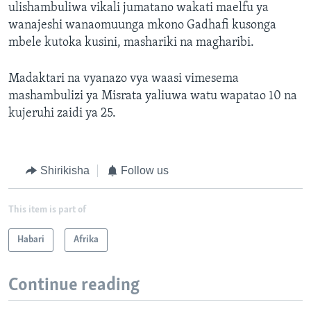
ulishambuliwa vikali jumatano wakati maelfu ya
wanajeshi wanaomuunga mkono Gadhafi kusonga
mbele kutoka kusini, mashariki na magharibi.
Madaktari na vyanazo vya waasi vimesema
mashambulizi ya Misrata yaliuwa watu wapatao 10 na
kujeruhi zaidi ya 25.
Shirikisha
Follow us
This item is part of
Habari
Afrika
Continue reading