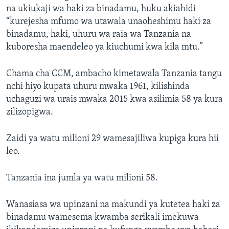
na ukiukaji wa haki za binadamu, huku akiahidi
“kurejesha mfumo wa utawala unaoheshimu haki za
binadamu, haki, uhuru wa raia wa Tanzania na
kuboresha maendeleo ya kiuchumi kwa kila mtu.”
Chama cha CCM, ambacho kimetawala Tanzania tangu
nchi hiyo kupata uhuru mwaka 1961, kilishinda
uchaguzi wa urais mwaka 2015 kwa asilimia 58 ya kura
zilizopigwa.
Zaidi ya watu milioni 29 wamesajiliwa kupiga kura hii
leo.
Tanzania ina jumla ya watu milioni 58.
Wanasiasa wa upinzani na makundi ya kutetea haki za
binadamu wamesema kwamba serikali imekuwa