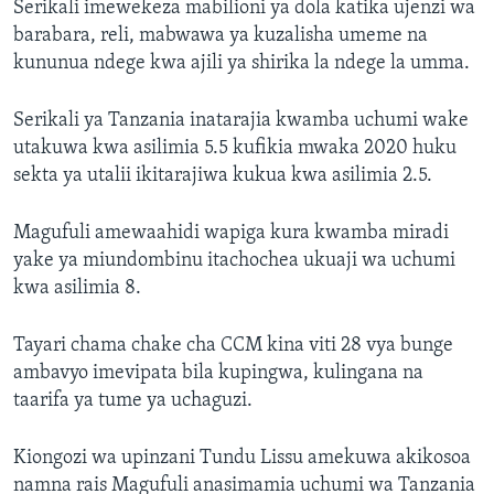
Serikali imewekeza mabilioni ya dola katika ujenzi wa
barabara, reli, mabwawa ya kuzalisha umeme na
kununua ndege kwa ajili ya shirika la ndege la umma.
Serikali ya Tanzania inatarajia kwamba uchumi wake
utakuwa kwa asilimia 5.5 kufikia mwaka 2020 huku
sekta ya utalii ikitarajiwa kukua kwa asilimia 2.5.
Magufuli amewaahidi wapiga kura kwamba miradi
yake ya miundombinu itachochea ukuaji wa uchumi
kwa asilimia 8.
Tayari chama chake cha CCM kina viti 28 vya bunge
ambavyo imevipata bila kupingwa, kulingana na
taarifa ya tume ya uchaguzi.
Kiongozi wa upinzani Tundu Lissu amekuwa akikosoa
namna rais Magufuli anasimamia uchumi wa Tanzania