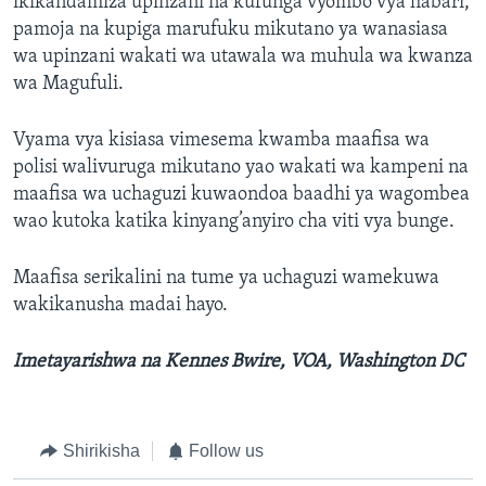
ikikandamiza upinzani na kufunga vyombo vya habari,
pamoja na kupiga marufuku mikutano ya wanasiasa
wa upinzani wakati wa utawala wa muhula wa kwanza
wa Magufuli.
Vyama vya kisiasa vimesema kwamba maafisa wa
polisi walivuruga mikutano yao wakati wa kampeni na
maafisa wa uchaguzi kuwaondoa baadhi ya wagombea
wao kutoka katika kinyang’anyiro cha viti vya bunge.
Maafisa serikalini na tume ya uchaguzi wamekuwa
wakikanusha madai hayo.
Imetayarishwa na Kennes Bwire, VOA, Washington DC
Shirikisha
Follow us