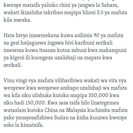
kwenye mataifa yalioko chini ya jangwa la Sahara,
wakati ikizalisha takriban mapipa blioni 3.5 ya mafuta
kila mwaka.
Hata hivyo inasemekana kuwa asilimia 90 ya mafuta
na gesi haijaguswa ingawa hivi karibuni serikali
imesema kuwa itaanza kutoa zabuni kwa makampuni
ya kigeni ili kuongeza uzalishaji na mapato kwa
serikali.
Vinu vingi vya mafuta viliharibiwa wakati wa vita vya
wenyewe kwa wenyewe ambapo uzalishaji wa mafuta
wa kila siku ulishuka kutoka mapipa 350,000 kwa
siku hadi 150,000. Kwa sasa taifa hilo linategemea
wataalam kutoka China na Malaysia kuchimba mafuta
yake yanayosafishiwa Sudan na kisha kuuzwa kwenye
soko la kimataifa.