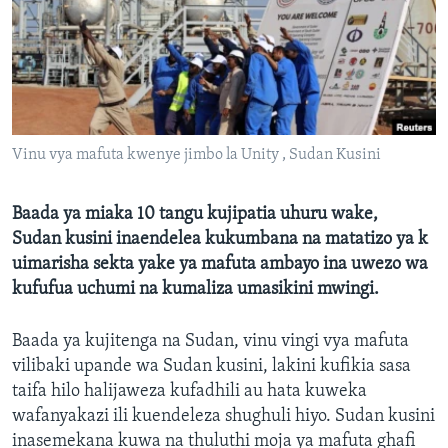
Vinu vya mafuta kwenye jimbo la Unity , Sudan Kusini
Baada ya miaka 10 tangu kujipatia uhuru wake,
Sudan kusini inaendelea kukumbana na matatizo ya k
uimarisha sekta yake ya mafuta ambayo ina uwezo wa
kufufua uchumi na kumaliza umasikini mwingi.
Baada ya kujitenga na Sudan, vinu vingi vya mafuta
vilibaki upande wa Sudan kusini, lakini kufikia sasa
taifa hilo halijaweza kufadhili au hata kuweka
wafanyakazi ili kuendeleza shughuli hiyo. Sudan kusini
inasemekana kuwa na thuluthi moja ya mafuta ghafi