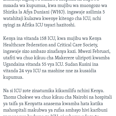
msaada wa kupumua, kwa mujibu wa muongozo wa
Shirika la Afya Duniani (WHO). ingawaje asilimia 5
watahitaji kulazwa kwenye kitengo cha ICU, nchi
nyingi za Afrika ICU tayari hazitoshi.
Kenya ina vitanda 158 ICU, kwa mujibu wa Kenya
Healthcare Federation and Critical Care Society,
ingawaje sizo ambazo zinafanya kazi. Mwezi Februari,
utafiti wa chuo kikuu cha Makerere uliripoti kwamba
Ugandaina vitanda 55 vya ICU. Sudan Kusini ina
vitanda 24 vya ICU na mashine nne za kusaidia
kupumua.
Na si ICU zote zinatumika kikamilifu nchini Kenya.
Thoms Chokwe wa chuo kikuu cha Nairobi na hospitali
ya taifa ya Kenyatta anasema kwamba hata katika
mahospitali makubwa ya rufaa ambayo hivi karibuni