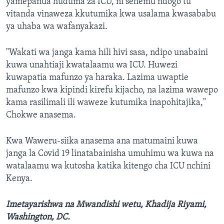
yamepanua huduma za ICU, ni sehemu ndogo tu
vitanda vinaweza kkutumika kwa usalama kwasababu
ya uhaba wa wafanyakazi.
"Wakati wa janga kama hili hivi sasa, ndipo unabaini
kuwa unahtiaji kwatalaamu wa ICU. Huwezi
kuwapatia mafunzo ya haraka. Lazima uwaptie
mafunzo kwa kipindi kirefu kijacho, na lazima wawepo
kama rasilimali ili waweze kutumika inapohitajika,"
Chokwe anasema.
Kwa Waweru-siika anasema ana matumaini kuwa
janga la Covid 19 linatabainisha umuhimu wa kuwa na
watalaamu wa kutosha katika kitengo cha ICU nchini
Kenya.
Imetayarishwa na Mwandishi wetu, Khadija Riyami,
Washington, DC.