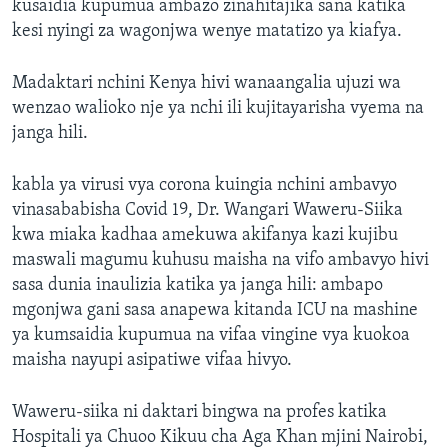
kusaidia kupumua ambazo zinahitajika sana katika
kesi nyingi za wagonjwa wenye matatizo ya kiafya.
Madaktari nchini Kenya hivi wanaangalia ujuzi wa
wenzao walioko nje ya nchi ili kujitayarisha vyema na
janga hili.
kabla ya virusi vya corona kuingia nchini ambavyo
vinasababisha Covid 19, Dr. Wangari Waweru-Siika
kwa miaka kadhaa amekuwa akifanya kazi kujibu
maswali magumu kuhusu maisha na vifo ambavyo hivi
sasa dunia inaulizia katika ya janga hili: ambapo
mgonjwa gani sasa anapewa kitanda ICU na mashine
ya kumsaidia kupumua na vifaa vingine vya kuokoa
maisha nayupi asipatiwe vifaa hivyo.
Waweru-siika ni daktari bingwa na profes katika
Hospitali ya Chuoo Kikuu cha Aga Khan mjini Nairobi,