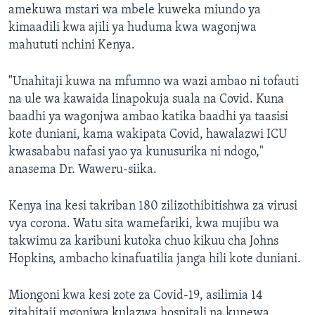
amekuwa mstari wa mbele kuweka miundo ya
kimaadili kwa ajili ya huduma kwa wagonjwa
mahututi nchini Kenya.
"Unahitaji kuwa na mfumno wa wazi ambao ni tofauti
na ule wa kawaida linapokuja suala na Covid. Kuna
baadhi ya wagonjwa ambao katika baadhi ya taasisi
kote duniani, kama wakipata Covid, hawalazwi ICU
kwasababu nafasi yao ya kunusurika ni ndogo,"
anasema Dr. Waweru-siika.
Kenya ina kesi takriban 180 zilizothibitishwa za virusi
vya corona. Watu sita wamefariki, kwa mujibu wa
takwimu za karibuni kutoka chuo kikuu cha Johns
Hopkins, ambacho kinafuatilia janga hili kote duniani.
Miongoni kwa kesi zote za Covid-19, asilimia 14
zitahitaji mgonjwa kulazwa hospitali na kupewa