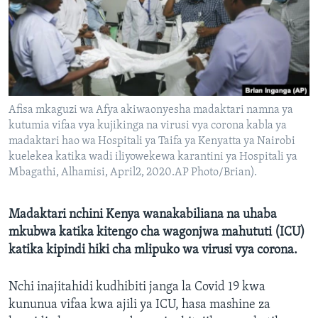
Afisa mkaguzi wa Afya akiwaonyesha madaktari namna ya
kutumia vifaa vya kujikinga na virusi vya corona kabla ya
madaktari hao wa Hospitali ya Taifa ya Kenyatta ya Nairobi
kuelekea katika wadi iliyowekewa karantini ya Hospitali ya
Mbagathi, Alhamisi, April2, 2020.AP Photo/Brian).
Madaktari nchini Kenya wanakabiliana na uhaba
mkubwa katika kitengo cha wagonjwa mahututi (ICU)
katika kipindi hiki cha mlipuko wa virusi vya corona.
Nchi inajitahidi kudhibiti janga la Covid 19 kwa
kununua vifaa kwa ajili ya ICU, hasa mashine za