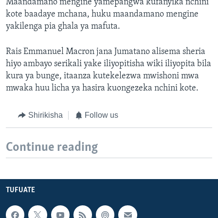
Maandamano mengine yamepangwa kufanyika nchini
kote baadaye mchana, huku maandamano mengine
yakilenga pia ghala ya mafuta.
Rais Emmanuel Macron jana Jumatano alisema sheria
hiyo ambayo serikali yake iliyopitisha wiki iliyopita bila
kura ya bunge, itaanza kutekelezwa mwishoni mwa
mwaka huu licha ya hasira kuongezeka nchini kote.
Shirikisha
Follow us
Continue reading
TUFUATE