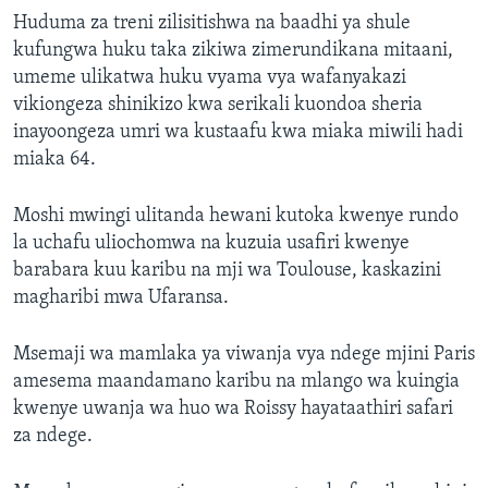
Huduma za treni zilisitishwa na baadhi ya shule
kufungwa huku taka zikiwa zimerundikana mitaani,
umeme ulikatwa huku vyama vya wafanyakazi
vikiongeza shinikizo kwa serikali kuondoa sheria
inayoongeza umri wa kustaafu kwa miaka miwili hadi
miaka 64.
Moshi mwingi ulitanda hewani kutoka kwenye rundo
la uchafu uliochomwa na kuzuia usafiri kwenye
barabara kuu karibu na mji wa Toulouse, kaskazini
magharibi mwa Ufaransa.
Msemaji wa mamlaka ya viwanja vya ndege mjini Paris
amesema maandamano karibu na mlango wa kuingia
kwenye uwanja wa huo wa Roissy hayataathiri safari
za ndege.