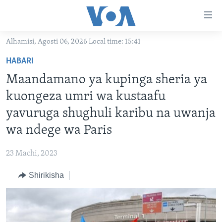
Upatikanaji
viungo
Nenda
Alhamisi, Agosti 06, 2026 Local time: 15:41
habari
HABARI
HABARI
kuu
VIDEO
KENYA
Nenda
Maandamano ya kupinga sheria ya
MATANGAZO YETU
katika
TANZANIA
DUNIANI LEO
kuongeza umri wa kustaafu
urambazaji
JARIDA LA WIKIENDI
JAMHURI YA KIDEMOKRASIA YA KONGO
MAISHA NA AFYA
ALFAJIRI 0300 UTC
yavuruga shughuli karibu na uwanja
Nenda
MAHOJIANO MAALUM: HABARI POTOFU
RWANDA
ZULIA JEKUNDU
VOA EXPRESS 1330 UTC
katika
wa ndege wa Paris
tafuta
UGANDA
JIONI 1630 UTC
TUFUATE
23 Machi, 2023
BURUNDI
KWA UNDANI 1800 UTC
Shirikisha
AFRIKA
MAREKANI
Lugha
DUNIA