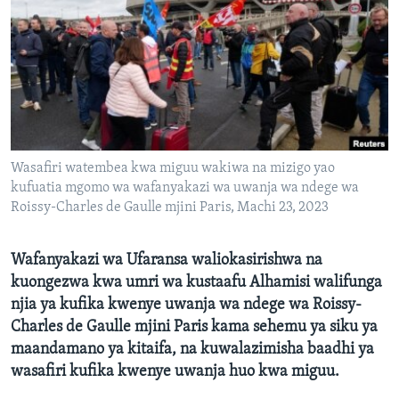
Wasafiri watembea kwa miguu wakiwa na mizigo yao
kufuatia mgomo wa wafanyakazi wa uwanja wa ndege wa
Roissy-Charles de Gaulle mjini Paris, Machi 23, 2023
Wafanyakazi wa Ufaransa waliokasirishwa na
kuongezwa kwa umri wa kustaafu Alhamisi walifunga
njia ya kufika kwenye uwanja wa ndege wa Roissy-
Charles de Gaulle mjini Paris kama sehemu ya siku ya
maandamano ya kitaifa, na kuwalazimisha baadhi ya
wasafiri kufika kwenye uwanja huo kwa miguu.