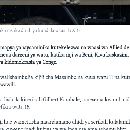
ka msako dhidi ya kundi la waasi la ADF
mapya yanayoaminika kutekelezwa na waasi wa Allied de
meua darzeni ya watu, katika mji wa Beni, Kivu kaskazini,
a kidemokrasia ya Congo.
walishambulia kijiji cha Masambo na kuua watu 11 na kut
wawili.
ka lisilo la kiserikali Gilbert Kambale, amesema kwamba i
fikia watu 15.
i huo wameitisha maandamano dhidi ya serikali kulalami
 ya kuwepo idadi kubwa ya walinda usalama sehemu hiyo.