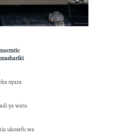
mocratic
 mashariki
eka nyara
dadi ya watu
kia ukosefu wa