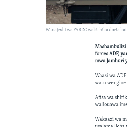
Wanajeshi wa FARDC wakishika doria kati
Mashambulizi 
forces ADF, ya
mwa Jamhuri y
Waasi wa ADF 
watu wengine 
Afisa wa shiri
waliouawa ime
Wakaazi wa mj
usalama licha