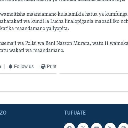
wameitisha maandamano kulalamikia hatua ya kumfunga
harakati wa kundi la Lucha linalopigania mabadiliko nch
katika maandamano yaliyopita.
msemaji wa Polisi wa Beni Nasson Murara, watu 11 wame
atu wakati wa maandamano.
a
Follow us
Print
ZO
TUFUATE