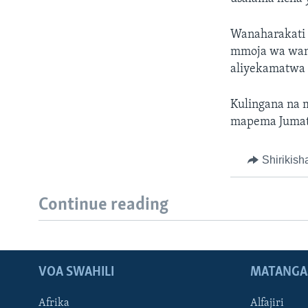
Wanaharakati 
mmoja wa wana
aliyekamatwa 
Kulingana na 
mapema Jumat
Shirikish
Continue reading
VOA SWAHILI
MATANGA
Afrika
Alfajiri