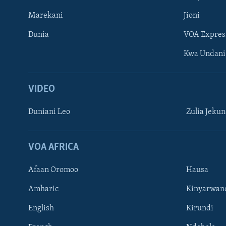
Marekani
Jioni
Dunia
VOA Expres
Kwa Undani
VIDEO
Duniani Leo
Zulia Jeku
VOA AFRICA
Afaan Oromoo
Hausa
Amharic
Kinyarwan
TUFUATE
English
Kirundi