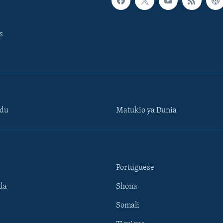
s
ndu
Matukio ya Dunia
Portuguese
da
Shona
Somali