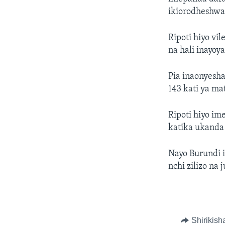
ikiorodheshwa
Ripoti hiyo vi
na hali inayoy
Pia inaonyesh
143 kati ya ma
Ripoti hiyo im
katika ukanda 
Nayo Burundi 
nchi zilizo na
Shirikish