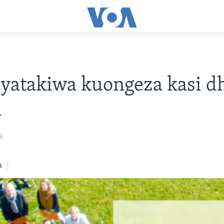
yatakiwa kuongeza kasi dh
i
8
a