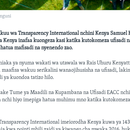
nguni
uu wa Transparency International nchini Kenya Samuel
Kenya inafaa kuongeza kasi katika kutokomeza ufisadi n
hatua mafisadi na nyenendo zao.
miaka ya nyuma wakati wa utawala wa Rais Uhuru Kenyat
aafisa wakuu serikalini wanaojihusisha na ufisadi, laki
i ya kuondoa tatizo hilo.
ke Tume ya Maadili na Kupambana na Ufisadi EACC nchi
 nchi hiyo imepiga hatua muhimu mno katika kutokomeza 
 Transparency International imeiorodha Kenya kuwa ya 143
ja kwa pointi mbili zaidi ya kiwango cha mwaka 2016, hu