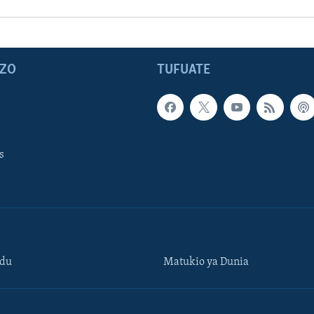
ZO
TUFUATE
s
ndu
Matukio ya Dunia