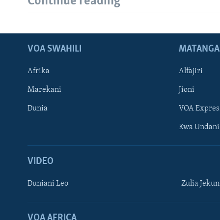
Continue reading
VOA SWAHILI
MATANGA
Afrika
Alfajiri
Marekani
Jioni
Dunia
VOA Expres
Kwa Undani
VIDEO
Duniani Leo
Zulia Jeku
VOA AFRICA