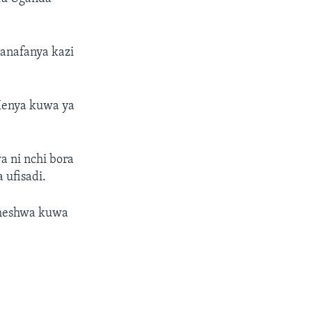
wanafanya kazi
 Kenya kuwa ya
a ni nchi bora
 ufisadi.
odheshwa kuwa