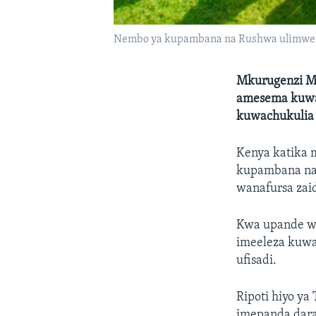
Nembo ya kupambana na Rushwa ulimwe
Mkurugenzi Mk
amesema kuwa 
kuwachukulia 
Kenya katika 
kupambana na m
wanafursa zaid
Kwa upande wa
imeeleza kuwa
ufisadi.
Ripoti hiyo ya
imepanda dara