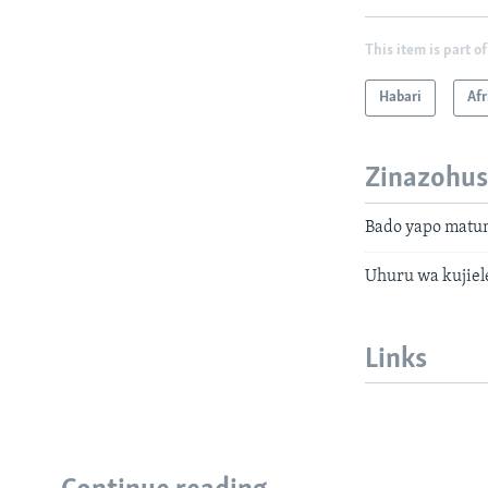
This item is part of
Habari
Afr
Zinazohus
Bado yapo matum
Uhuru wa kujiel
Links