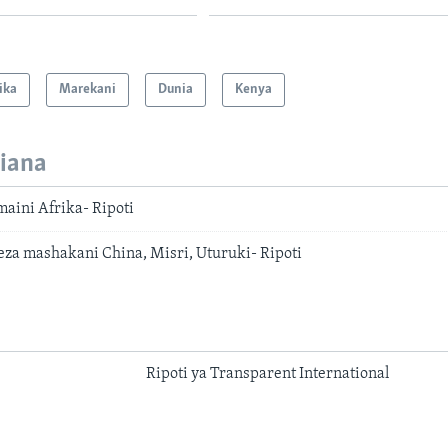
ika
Marekani
Dunia
Kenya
iana
aini Afrika- Ripoti
eza mashakani China, Misri, Uturuki- Ripoti
Ripoti ya Transparent International