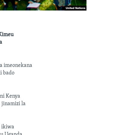
 Kimeu
a
ta imeonekana
ni bado
ni Kenya
jinamizi la
 ikiwa
ku Uganda