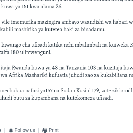
 kuwa ya 151 kwa alama 26.
le vile imemurika mazingira ambayo waandishi wa habari 
akabili mashirika ya kutetea haki za binadamu.
a kiwango cha ufisadi katika nchi mbalimbali na kuiweka
taifa 180 ulimwenguni.
eitaja Rwanda kuwa ya 48 na Tanzania 103 na kuzitaja kuw
wa Afrika Mashariki kufuatia juhudi zao za kukabiliana na
imechukua nafasi ya157 na Sudan Kusini 179, zote zikior
 juhudi butu za kupambana na kutokomeza ufisadi.
a
Follow us
Print