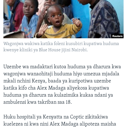
Wagonjwa wakiwa katika foleni kusubiri kupatiwa huduma
kwenye kliniki ya Blue House jijini Nairobi.
Uzembe wa madaktari kutoa huduma ya dharura kwa
wagonjwa wanaohitaji huduma hiyo umezua mjadala
mkali nchini Kenya, baada ya kuripotiwa uzembe
katika kifo cha Alex Madaga aliyekosa kupatiwa
huduma ya dharura na kulazimika kukaa ndani ya
ambulensi kwa takriban saa 18.
Huku hospitali ya Kenyatta na Coptic zikitakiwa
kuelezea ni kwa nini Alex Madaga alipoteza maisha