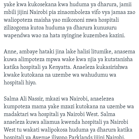
yake kwa kukosekana kwa huduma ya dharura, jamii
mbili jijini Nairobi pia zinaomboleza vifo vya jamaa zao
waliopoteza maisha yao mikononi mwa hospitali
zilizogoma kutoa huduma ya dharura kunusuru
wapendwa wao na hata nyingine kuzembea kazini.
Anne, ambaye hataki jina lake halisi litumike, anasema
kuwa alimpoteza mpwa wake kwa njia ya kutatanisha
katika hospitali ya Kenyatta. Anaeleza kukasirishwa
kwake kutokana na uzembe wa wahudumu wa
hospitali hiyo.
Salma Ali Nassir, mkazi wa Nairobi, anaelezea
kumpoteza mama yake mzazi kutokana na uzembe wa
madaktari wa hospitali ya Nairobi West. Salma
anaeleza kuwa aliamua kwenda hospitali ya Nairobi
West tu wakati walipokosa huduma ya dharura katika
hospitali ya Avenue iliyopo Parklands jijini Nairobi.