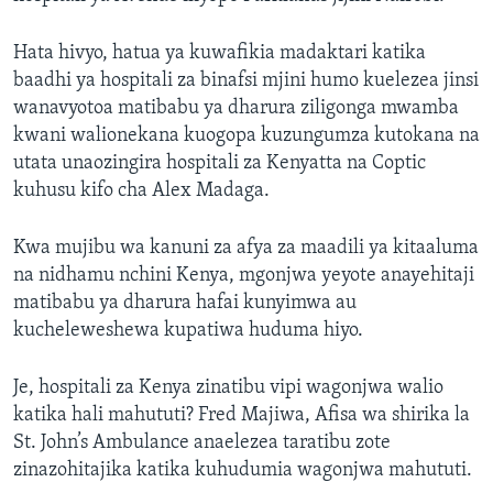
Hata hivyo, hatua ya kuwafikia madaktari katika
baadhi ya hospitali za binafsi mjini humo kuelezea jinsi
wanavyotoa matibabu ya dharura ziligonga mwamba
kwani walionekana kuogopa kuzungumza kutokana na
utata unaozingira hospitali za Kenyatta na Coptic
kuhusu kifo cha Alex Madaga.
Kwa mujibu wa kanuni za afya za maadili ya kitaaluma
na nidhamu nchini Kenya, mgonjwa yeyote anayehitaji
matibabu ya dharura hafai kunyimwa au
kucheleweshewa kupatiwa huduma hiyo.
Je, hospitali za Kenya zinatibu vipi wagonjwa walio
katika hali mahututi? Fred Majiwa, Afisa wa shirika la
St. John’s Ambulance anaelezea taratibu zote
zinazohitajika katika kuhudumia wagonjwa mahututi.