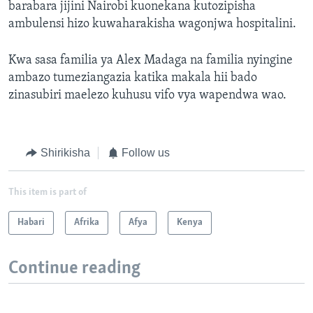
barabara jijini Nairobi kuonekana kutozipisha
ambulensi hizo kuwaharakisha wagonjwa hospitalini.
Kwa sasa familia ya Alex Madaga na familia nyingine
ambazo tumeziangazia katika makala hii bado
zinasubiri maelezo kuhusu vifo vya wapendwa wao.
Shirikisha
Follow us
This item is part of
Habari
Afrika
Afya
Kenya
Continue reading