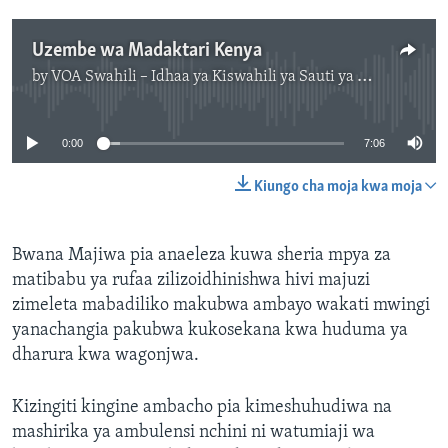
Uzembe wa Madaktari Kenya
by
VOA Swahili – Idhaa ya Kiswahili ya Sauti ya Amerika
No media source currently available
0:00
7:06
Kiungo cha moja kwa moja
Bwana Majiwa pia anaeleza kuwa sheria mpya za
matibabu ya rufaa zilizoidhinishwa hivi majuzi
zimeleta mabadiliko makubwa ambayo wakati mwingi
yanachangia pakubwa kukosekana kwa huduma ya
dharura kwa wagonjwa.
Kizingiti kingine ambacho pia kimeshuhudiwa na
mashirika ya ambulensi nchini ni watumiaji wa