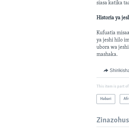
siasa katika ta
Historia ya jes
Kufuatia misaa
ya jeshi hilo
ubora wa jeshi
mashaka.
Shirikish
This item is part of
Habari
Afr
Zinazohus