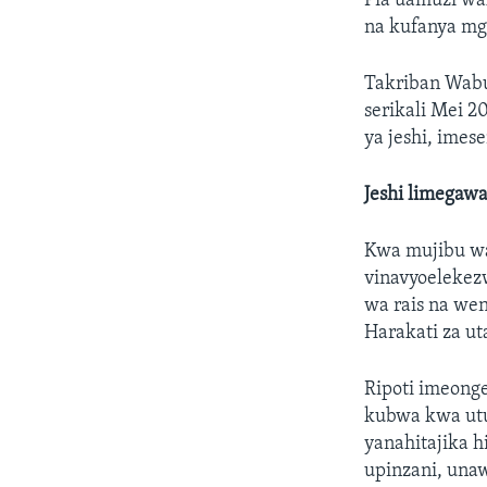
Pia uamuzi wa
na kufanya mgo
Takriban Wabu
serikali Mei 
ya jeshi, imese
Jeshi limegaw
Kwa mujibu wa
vinavyoelekez
wa rais na we
Harakati za u
Ripoti imeonge
kubwa kwa utu
yanahitajika h
upinzani, una