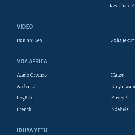
Kwa Undani
VIDEO
Duniani Leo
Zulia Jeku
VOA AFRICA
Afaan Oromoo
Hausa
Amharic
Kinyarwan
English
Kirundi
French
Ndebele
TUFUATE
IDHAA YETU