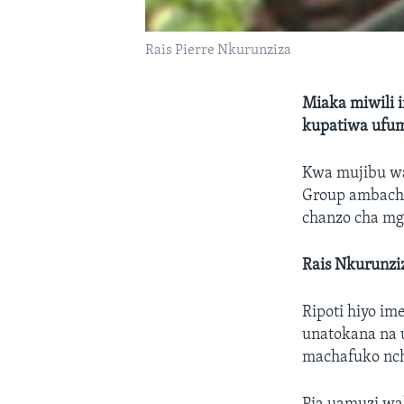
Rais Pierre Nkurunziza
Miaka miwili i
kupatiwa ufum
Kwa mujibu wa 
Group ambacho 
chanzo cha mg
Rais Nkurunzi
Ripoti hiyo i
unatokana na 
machafuko nch