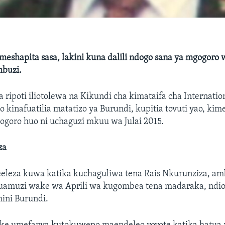
meshapita sasa, lakini kuna dalili ndogo sana ya mgogoro
buzi.
ripoti iliotolewa na Kikundi cha kimataifa cha Internation
kinafuatilia matatizo ya Burundi, kupitia tovuti yao, ki
ogoro huo ni uchaguzi mkuu wa Julai 2015.
za
meeleza kuwa katika kuchaguliwa tena Rais Nkurunziza, a
uamuzi wake wa Aprili wa kugombea tena madaraka, ndio
ini Burundi.