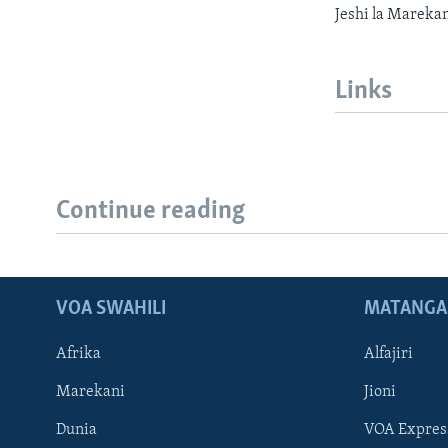
Jeshi la Mareka
Links
Continue reading
VOA SWAHILI
MATANGA
Afrika
Alfajiri
Marekani
Jioni
Dunia
VOA Expres