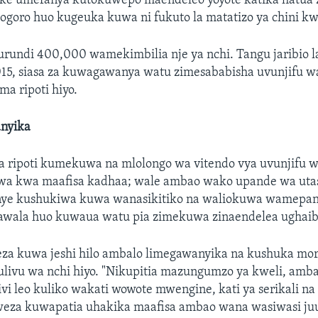
ke umefanya kutokuwepo maendeleo yoyote katika hatua z
goro huo kugeuka kuwa ni fukuto la matatizo ya chini kw
rundi 400,000 wamekimbilia nje ya nchi. Tangu jaribio l
2015, siasa za kuwagawanya watu zimesababisha uvunjifu 
ma ripoti hiyo.
anyika
 ripoti kumekuwa na mlolongo wa vitendo vya uvunjifu 
wa kwa maafisa kadhaa; wale ambao wako upande wa utas
nye kushukiwa kuwa wanasikitiko na waliokuwa wamepan
tawala huo kuwaua watu pia zimekuwa zinaendelea ughaib
za kuwa jeshi hilo ambalo limegawanyika na kushuka moral
livu wa nchi hiyo. "Nikupitia mazungumzo ya kweli, amb
ivi leo kuliko wakati wowote mwengine, kati ya serikali n
weza kuwapatia uhakika maafisa ambao wana wasiwasi ju