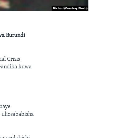
 wa Burundi
al Crisis
meandika kuwa
mbaye
 uliosababisha