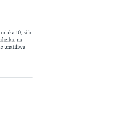
 miaka 10, sifa
lizika, na
do unatiliwa