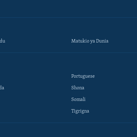
ndu
Matukio ya Dunia
Portuguese
da
Shona
Somali
Tigrigna