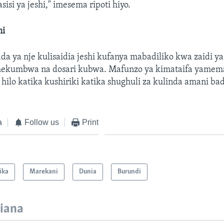
asisi ya jeshi," imesema ripoti hiyo.
hi
da ya nje kulisaidia jeshi kufanya mabadiliko kwa zaidi ya
 imekumbwa na dosari kubwa. Mafunzo ya kimataifa yamema
 hilo katika kushiriki katika shughuli za kulinda amani ba
a
Follow us
Print
ika
Marekani
Dunia
Burundi
iana