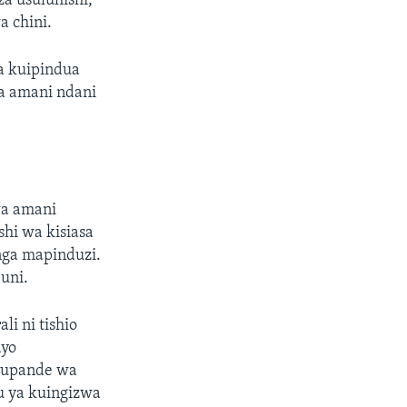
a usuluhishi,
a chini.
a kuipindua
wa amani ndani
wa amani
hi wa kisiasa
ga mapinduzi.
uni.
i ni tishio
ayo
a upande wa
u ya kuingizwa