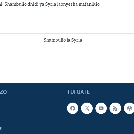
ni: Shambulio dhidi ya Syria laonyesha mafanikio
Shambulio la Syria
ZO
TUFUATE
s