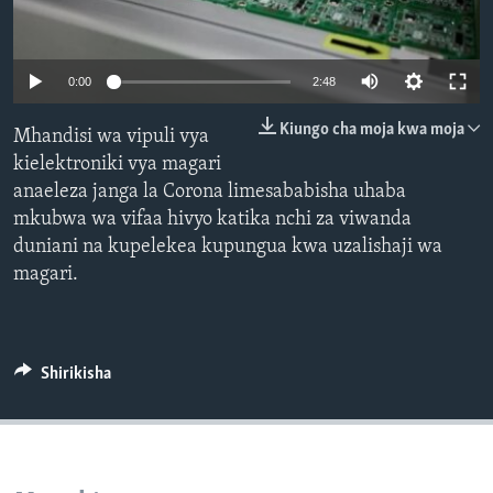
0:00
2:48
Kiungo cha moja kwa moja
Mhandisi wa vipuli vya
kielektroniki vya magari
anaeleza janga la Corona limesababisha uhaba
mkubwa wa vifaa hivyo katika nchi za viwanda
duniani na kupelekea kupungua kwa uzalishaji wa
magari.
Shirikisha