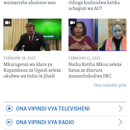
waimarisha uhusiano wao
Odinga kushindwa katika
uchaguzi wa AU?
FEBRUARI 18, 2025
FEBRUARI 11, 2025
Mkurugenzi wa Idara ya
Naibu Katibu Mkuu aeleza
Kupambana na Ugaidi aeleza
hatua za dharura
ukubwa wa tishio la jihadi
zinazochukuliwa DRC
Ona matukio yote
ONA VIPINDI VYA TELEVISHENI
ONA VIPINDI VYA RADIO