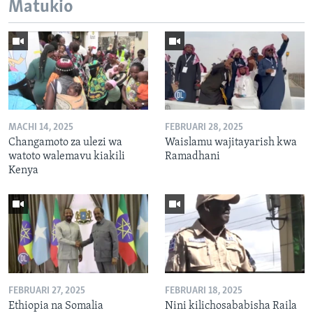
Matukio
MACHI 14, 2025
FEBRUARI 28, 2025
Changamoto za ulezi wa
Waislamu wajitayarish kwa
watoto walemavu kiakili
Ramadhani
Kenya
FEBRUARI 27, 2025
FEBRUARI 18, 2025
Ethiopia na Somalia
Nini kilichosababisha Raila