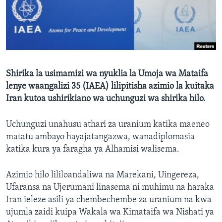
Shirika la usimamizi wa nyuklia la Umoja wa Mataifa
lenye waangalizi 35 (IAEA) lilipitisha azimio la kuitaka
Iran kutoa ushirikiano wa uchunguzi wa shirika hilo.
Uchunguzi unahusu athari za uranium katika maeneo
matatu ambayo hayajatangazwa, wanadiplomasia
katika kura ya faragha ya Alhamisi walisema.
Azimio hilo lililoandaliwa na Marekani, Uingereza,
Ufaransa na Ujerumani linasema ni muhimu na haraka
Iran ieleze asili ya chembechembe za uranium na kwa
ujumla zaidi kuipa Wakala wa Kimataifa wa Nishati ya