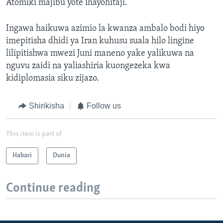
Atomiki majibu yote inayohitaji.
Ingawa haikuwa azimio la kwanza ambalo bodi hiyo
imepitisha dhidi ya Iran kuhusu suala hilo lingine
lilipitishwa mwezi Juni maneno yake yalikuwa na
nguvu zaidi na yaliashiria kuongezeka kwa
kidiplomasia siku zijazo.
Shirikisha
Follow us
This item is part of
Habari
Dunia
Continue reading