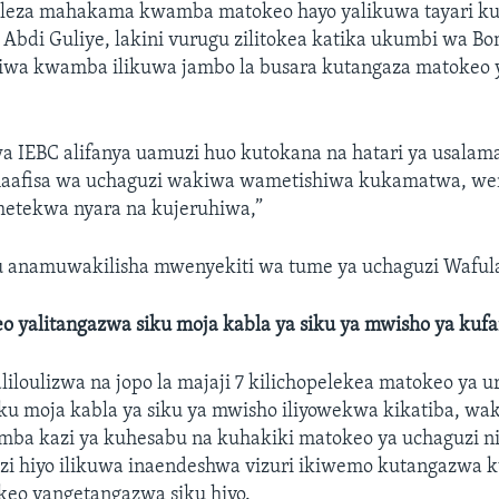
leza mahakama kwamba matokeo hayo yalikuwa tayari k
Abdi Guliye, lakini vurugu zilitokea katika ukumbi wa Bo
iwa kwamba ilikuwa jambo la busara kutangaza matokeo 
a IEBC alifanya uamuzi huo kutokana na hatari ya usalam
aafisa wa uchaguzi wakiwa wametishiwa kukamatwa, wen
etekwa nyara na kujeruhiwa,”
 anamuwakilisha mwenyekiti wa tume ya uchaguzi Waful
 yalitangazwa siku moja kabla ya siku ya mwisho ya kufa
liloulizwa na jopo la majaji 7 kilichopelekea matokeo ya u
ku moja kabla ya siku ya mwisho iliyowekwa kikatiba, wa
a kazi ya kuhesabu na kuhakiki matokeo ya uchaguzi ni 
i hiyo ilikuwa inaendeshwa vizuri ikiwemo kutangazwa
o yangetangazwa siku hiyo.