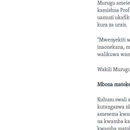
Murugu ameie
kamishna Prof 
uamuzi ukafik
kura za urais.
“Mwenyekiti w
inaonekana, m
walikuwa wam
Wakili Murugu
Mbona matokeo
Kuhusu swali a
kutangazwa si
amesema kwamb
na kwamba kaz
kwamba matoke