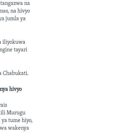
utangazwa na
mas, na hivyo
ya jumla ya
a iliyokuwa
gine tayari
a Chabukati.
nya hivyo
rais
kili Murugu
ya tume hiyo,
 kwa wakenya