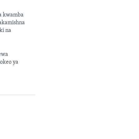
ma kwamba
makamishna
ki na
ewa
okeo ya