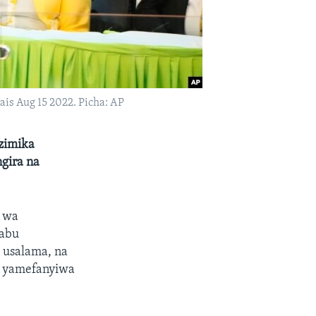
is Aug 15 2022. Picha: AP
zimika
gira na
 wa
babu
 usalama, na
wa yamefanyiwa