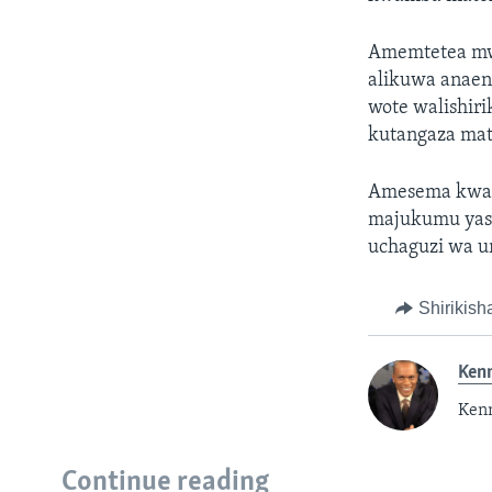
Amemtetea mw
alikuwa anaen
wote walishir
kutangaza mat
Amesema kwa
majukumu yas
uchaguzi wa u
Shirikish
Ken
Kenn
Continue reading