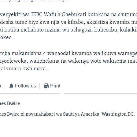
enyekiti wa IEBC Wafula Chebukati kutokana na shutu
desha tume hiyo kwa njia ya kibabe, akisistiza kwamba 
iki katika mchakato mzima wa uchaguzi, kuhesabu, kuhaki
okeo.
mba makamishna 4 wanaodai kwamba walikuwa wamep
iyoeleweka, walionekana na wakenya wote wakisoma mat
rais mara kwa mara.
a
Follow us
Print
nes Bwire
es Bwire ni mwanahabari wa Sauti ya Amerika, Washington DC.