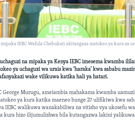
mipaka IEBC Wafula Chebukati akitangaza matokeo ya kura za ura
uchaguzi na mipaka ya Kenya IEBC imesema kwamba ilila
okeo ya uchaguzi wa urais kwa ‘haraka’ kwa sababu mazin
anyakazi wake vilikuwa katika hali ya hatari.
BC George Murugu, ameiambia mahakama kwamba uamuzi
atokeo ya kura katika maeneo bunge 27 ulifikiwa kwa sa
 IEBC walikuwa wanakabiliwa na vitisho vya ukosefu wa
a kura hizo ilijumulishwa bila kutangazwa lakini yaliku