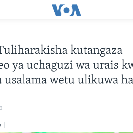
Tuliharakisha kutangaza
o ya uchaguzi wa urais k
 usalama wetu ulikuwa ha
22
a