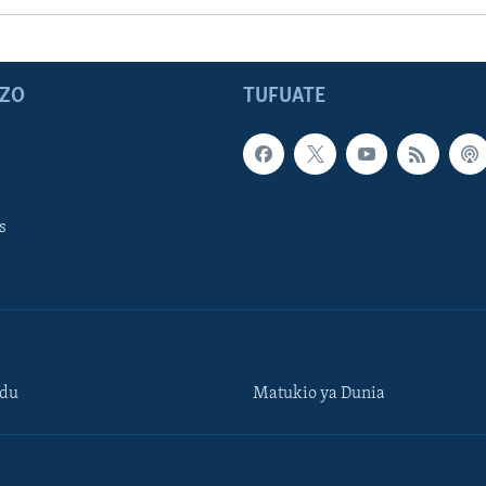
ZO
TUFUATE
s
ndu
Matukio ya Dunia