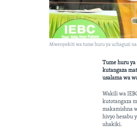
Mwenyekiti wa tume huru ya uchaguzi na 
Tume huru ya 
kutangaza mat
usalama wa waf
Wakili wa IE
kutotangaza m
makamishna wa
hivyo hesabu y
uhakiki.